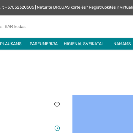
s.lt +37052320505 | Neturite DROGAS kortelės? Registruokitės ir virtu
PLAUKAMS
PARFUMERIJA
HIGIENAI, SVEIKATAI
NAMAMS