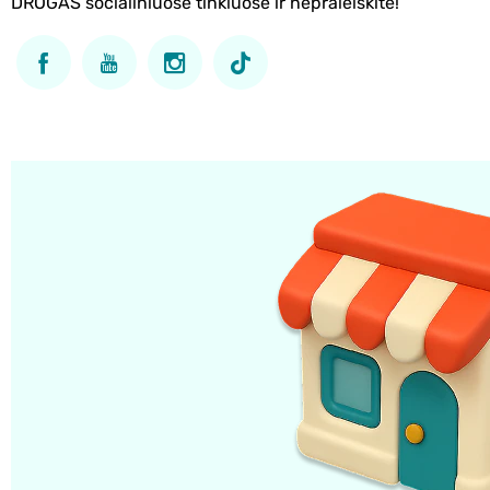
DROGAS socialiniuose tinkluose ir nepraleiskite!