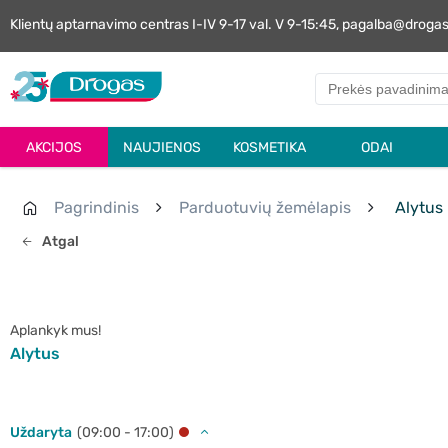
Klientų aptarnavimo centras I-IV 9-17 val. V 9-15:45, pagalba@droga
AKCIJOS
NAUJIENOS
KOSMETIKA
ODAI
Pagrindinis
Parduotuvių žemėlapis
Alytus
Atgal
Aplankyk mus!
Alytus
Uždaryta
(09:00 - 17:00)