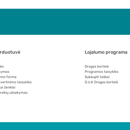
arduotuvė
Lojalumo programa
lės
Drogas kortelė
tymas
Programos taisyklės
imo forma
Sukaupti taškai
 vertinimo taisyklės
D.U.K Drogas kortelė
ai ženklai
prekių užsakymas