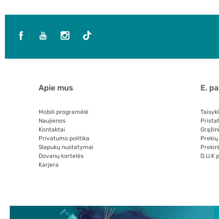
Apie mus
E. p
Mobili programėlė
Taisyk
Naujienos
Prista
Kontaktai
Grąžin
Privatumo politika
Prekių
Slapukų nustatymai
Prekini
Dovanų kortelės
D.U.K 
Karjera