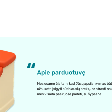
Apie parduotuvę
Mes esame čia tam, kad Jūsų apsilankymas būt
užsukote įsigyti būtiniausių prekių, ar atrasti na
mes visada pasiruošę padėti, su šypsena.