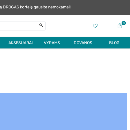
alią DROGAS kortelę gausite nemokamai!
0
AKSESUARAI
VYRAMS
DOVANOS
BLOG