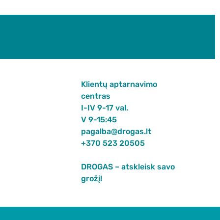
Klientų aptarnavimo
centras
I-IV 9-17 val.
V 9-15:45
pagalba@drogas.lt
+370 523 20505
DROGAS – atskleisk savo
grožį!