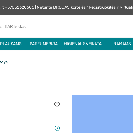
s.lt +37052320505 | Neturite DROGAS kortelės? Registruokitės ir virtu
PLAUKAMS
PARFUMERIJA
HIGIENAI, SVEIKATAI
NAMAMS
žys