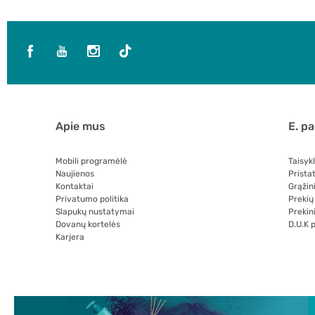
Apie mus
E. p
Mobili programėlė
Taisyk
Naujienos
Prista
Kontaktai
Grąžin
Privatumo politika
Prekių
Slapukų nustatymai
Prekini
Dovanų kortelės
D.U.K 
Karjera