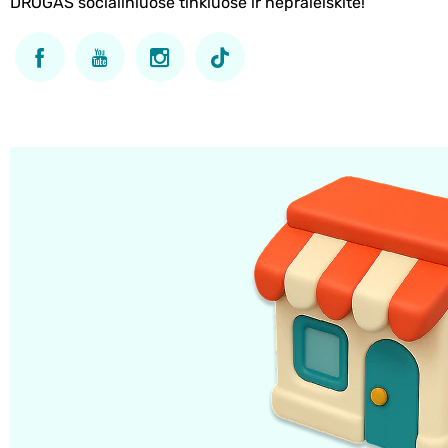
DROGAS socialiniuose tinkluose ir nepraleiskite!