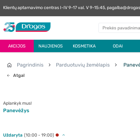
Klientų aptarnavimo centras I-IV 9-17 val. V 9-15:45, pagalba@droga
AKCIJOS
NAUJIENOS
KOSMETIKA
ODAI
Pagrindinis
Parduotuvių žemėlapis
Panevė
Atgal
Aplankyk mus!
Panevėžys
Uždaryta
(10:00 - 19:00)