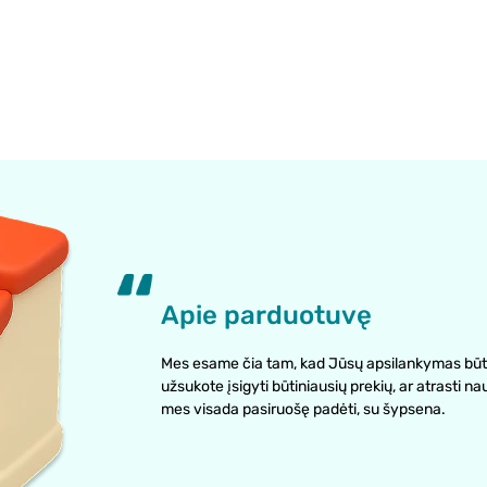
Apie parduotuvę
Mes esame čia tam, kad Jūsų apsilankymas būt
užsukote įsigyti būtiniausių prekių, ar atrasti na
mes visada pasiruošę padėti, su šypsena.