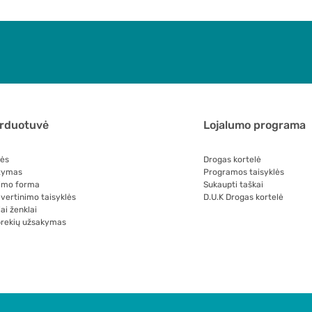
arduotuvė
Lojalumo programa
lės
Drogas kortelė
tymas
Programos taisyklės
imo forma
Sukaupti taškai
 vertinimo taisyklės
D.U.K Drogas kortelė
ai ženklai
prekių užsakymas