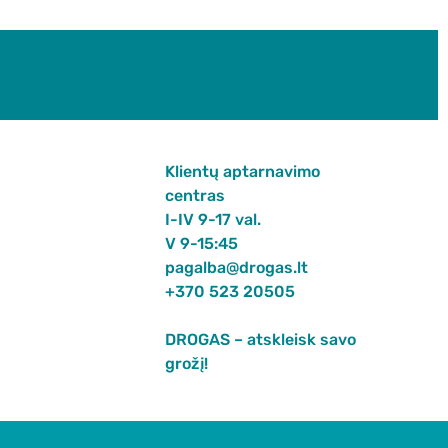
Klientų aptarnavimo
centras
I-IV 9-17 val.
V 9-15:45
pagalba@drogas.lt
+370 523 20505
DROGAS – atskleisk savo
grožį!