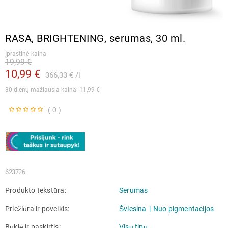
RASA, BRIGHTENING, serumas, 30 ml.
Įprastinė kaina
19,99 €
10,99 €
366,33 €
l
30 dienų mažiausia kaina: 
11,99 €
( 0 )
623726
Produkto tekstūra
Serumas
Priežiūra ir poveikis
Šviesina
Nuo pigmentacijos
Būklė ir paskirtis
Visų tipų