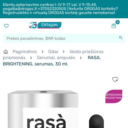
Klientų aptarnavimo centras I-IV 9-17 val. V 9-15:45,
pagalba@drogas.lt +37052320505 | Neturite DROGAS kortelės?
Registruokitės ir virtualią DROGAS kortelę gausite nemokamai!
0
Pagrindinis
Odai
Veido priežiūros
priemonės
Serumai, ampulės
RASA,
BRIGHTENING, serumas, 30 ml.
NEMOKAMAS
PRISTATYMAS