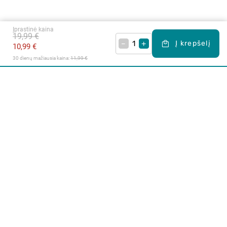
Įprastinė kaina
19,99 €
–
+
Į krepšelį
10,99 €
30 dienų mažiausia kaina: 
11,99 €
Apie mus
E. parduotuvė
Lojalumo programa