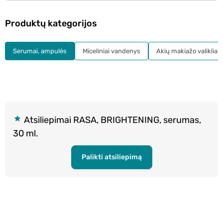
Produktų kategorijos
Serumai, ampulės
Miceliniai vandenys
Akių makiažo valikliai
Atsiliepimai RASA, BRIGHTENING, serumas,
30 ml.
Palikti atsiliepimą