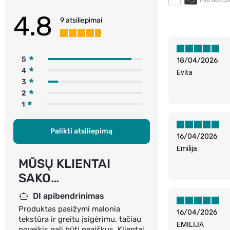
Filtruoti 
4.8
9 atsiliepimai
5
18/04/2026
4
Evita
3
2
1
Palikti atsiliepimą
16/04/2026
Emilija
MŪSŲ KLIENTAI
SAKO…
DI apibendrinimas
Produktas pasižymi malonia
16/04/2026
tekstūra ir greitu įsigėrimu, tačiau
EMILIJA
poveikis gali būti neaiškus. Klientai