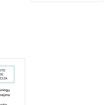
KTO
OS
CIJA
ksmingų
senėjimo
veikis