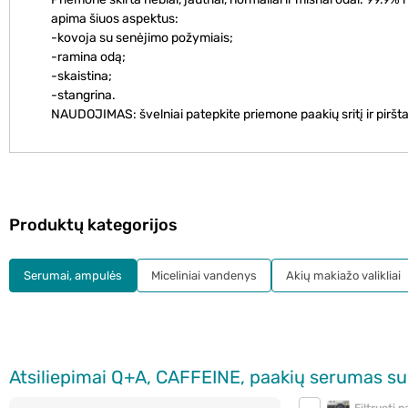
apima šiuos aspektus:
-kovoja su senėjimo požymiais;
-ramina odą;
-skaistina;
-stangrina.
NAUDOJIMAS: švelniai patepkite priemone paakių sritį ir pirštai
Produktų kategorijos
Serumai, ampulės
Miceliniai vandenys
Akių makiažo valikliai
Atsiliepimai Q+A, CAFFEINE, paakių serumas su 