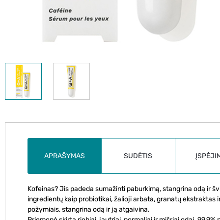
APRAŠYMAS
SUDĖTIS
ĮSPĖJI
Kofeinas? Jis padeda sumažinti paburkimą, stangrina odą ir šv
ingredientų kaip probiotikai, žalioji arbata, granatų ekstraktas 
požymiais, stangrina odą ir ją atgaivina.
Priemonė skirta riebiai, jautriai, normaliai ir mišriai odai. 99.9%