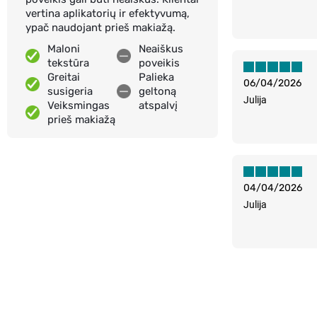
vertina aplikatorių ir efektyvumą,
ypač naudojant prieš makiažą.
Maloni
Neaiškus
tekstūra
poveikis
Greitai
Palieka
06/04/2026
susigeria
geltoną
Julija
Veiksmingas
atspalvį
prieš makiažą
04/04/2026
Julija