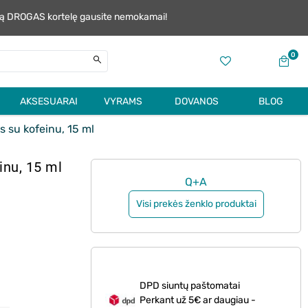
alią DROGAS kortelę gausite nemokamai!
0
AKSESUARAI
VYRAMS
DOVANOS
BLOG
 su kofeinu, 15 ml
inu, 15 ml
Q+A
Visi prekės ženklo produktai
DPD siuntų paštomatai
Perkant už 5€ ar daugiau -