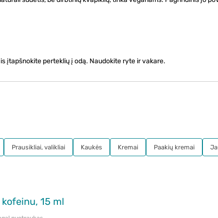
s įtapšnokite perteklių į odą. Naudokite ryte ir vakare.
Prausikliai, valikliai
Kaukės
Kremai
Paakių kremai
Ja
kofeinu, 15 ml