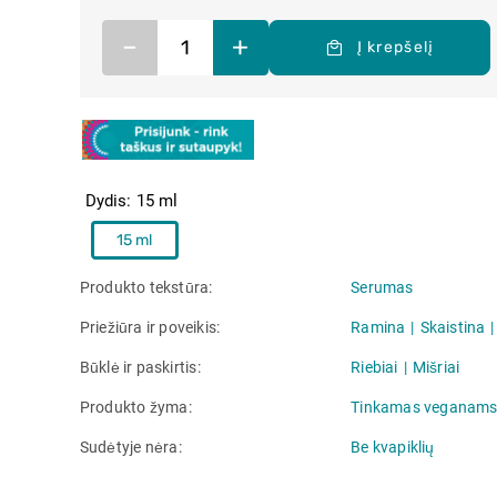
–
+
Į krepšelį
Dydis
15 ml
15 ml
Produkto tekstūra
Serumas
Priežiūra ir poveikis
Ramina
Skaistina
Būklė ir paskirtis
Riebiai
Mišriai
Produkto žyma
Tinkamas veganam
Sudėtyje nėra
Be kvapiklių