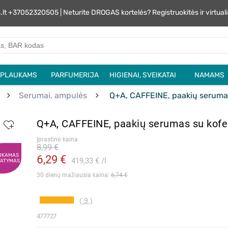
s.lt +37052320505 | Neturite DROGAS kortelės? Registruokitės ir virtu
PLAUKAMS
PARFUMERIJA
HIGIENAI, SVEIKATAI
NAMAMS
Serumai, ampulės
Q+A, CAFFEINE, paakių serumas
Q+A, CAFFEINE, paakių serumas su kofe
Įprastinė kaina
8,99 €
OKAMAS
6,29 €
419,33 €
l
TATYMAS
30 dienų mažiausia kaina: 
6,74 €
( 9 )
477727