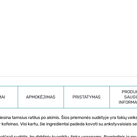
PRODU
MAI
APMOKĖJIMAS
PRISTATYMAS
SAUG
INFORMA
iesina tamsius ratilus po akimis. Šios priemonės sudėtyje yra tokių vei
ir kofeinas. Visi kartu, šie ingredientai padeda kovoti su ankstyvaisiais 
 natūrali sudėtis, be dirbtinių kvapiklių, tinka veganams. Pagrindinis jo po