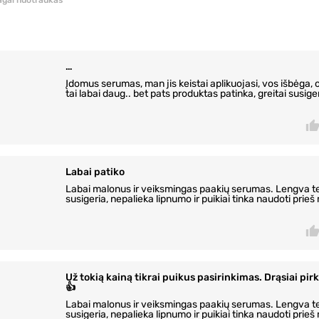
pagal nuotraukas
…
Įdomus serumas, man jis keistai aplikuojasi, vos išbėga, o
tai labai daug.. bet pats produktas patinka, greitai susige
Labai patiko
Labai malonus ir veiksmingas paakių serumas. Lengva te
susigeria, nepalieka lipnumo ir puikiai tinka naudoti prieš
Už tokią kainą tikrai puikus pasirinkimas. Drąsiai pir
👍
Labai malonus ir veiksmingas paakių serumas. Lengva te
susigeria, nepalieka lipnumo ir puikiai tinka naudoti prieš