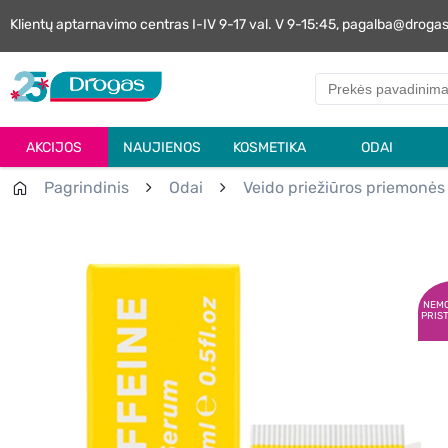
Klientų aptarnavimo centras I-IV 9-17 val. V 9-15:45, pagalba@droga
AKCIJOS
NAUJIENOS
KOSMETIKA
ODAI
Pagrindinis
Odai
Veido priežiūros priemonės
NEM
PRIS