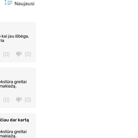
Naujausi
 kai jau išbėga,
ria
(0)
(0)
kstūra greitai
 makiažą.
(0)
(0)
kčiau dar kartą
kstūra greitai
 makiažą.