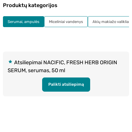
Produktų kategorijos
Serumai, ampulės
Miceliniai vandenys
Akių makiažo valikliai
Atsiliepimai NACIFIC, FRESH HERB ORIGIN
SERUM, serumas, 50 ml
Palikti atsiliepimą