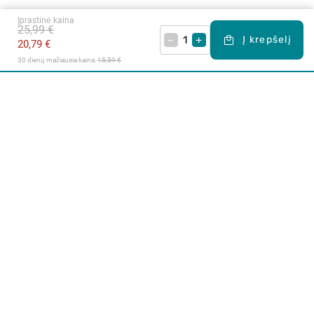
Įprastinė kaina
25,99 €
–
+
Į krepšelį
20,79 €
30 dienų mažiausia kaina: 
15,59 €
Apie mus
E. parduotuvė
Lojalumo programa