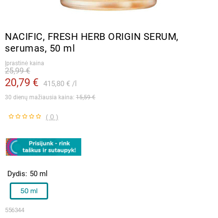
NACIFIC, FRESH HERB ORIGIN SERUM,
serumas, 50 ml
Įprastinė kaina
25,99 €
20,79 €
415,80 €
l
30 dienų mažiausia kaina: 
15,59 €
( 0 )
Dydis
50 ml
50 ml
556344