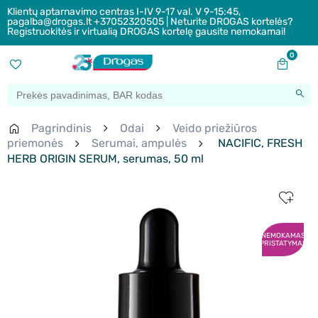
Klientų aptarnavimo centras I-IV 9-17 val. V 9-15:45,
pagalba@drogas.lt +37052320505 | Neturite DROGAS kortelės?
Registruokitės ir virtualią DROGAS kortelę gausite nemokamai!
0
Pagrindinis
Odai
Veido priežiūros
priemonės
Serumai, ampulės
NACIFIC, FRESH
HERB ORIGIN SERUM, serumas, 50 ml
NEMOKAMAS
PRISTATYMAS