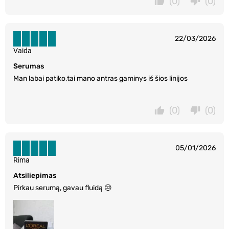
(0)
(0)
22/03/2026
Vaida
Serumas
Man labai patiko,tai mano antras gaminys iś šios linijos
(0)
(0)
05/01/2026
Rima
Atsiliepimas
Pirkau serumą, gavau fluidą 😒