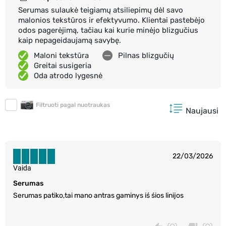
Serumas sulaukė teigiamų atsiliepimų dėl savo
malonios tekstūros ir efektyvumo. Klientai pastebėjo
odos pagerėjimą, tačiau kai kurie minėjo blizgučius
kaip nepageidaujamą savybę.
Maloni tekstūra
Pilnas blizgučių
Greitai susigeria
Oda atrodo lygesnė
Filtruoti pagal nuotraukas
Naujausi
22/03/2026
Vaida
Serumas
Serumas patiko,tai mano antras gaminys iś śios linijos