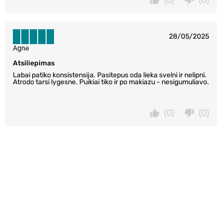
28/05/2025
Agnė
Atsiliepimas
Labai patiko konsistensija. Pasitepus oda lieka svelni ir nelipni.
Atrodo tarsi lygesne. Puikiai tiko ir po makiazu - nesigumuliavo.
(0)
(0)