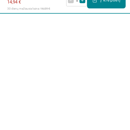
–
+
Į krepšelį
14,94 €
30 dienų mažiausia kaina: 
16,09 €
Apie mus
E. parduotuvė
Lojalumo programa
Klientų aptarnavimo centras
I-IV 9-17 val.