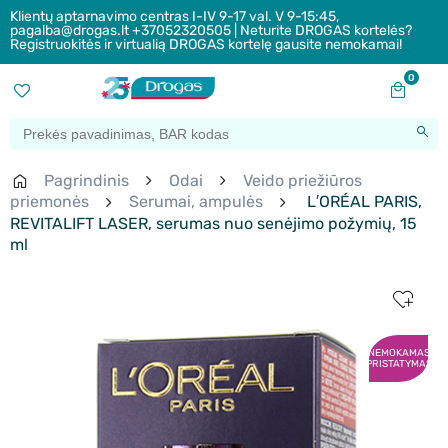
Klientų aptarnavimo centras I-IV 9-17 val. V 9-15:45,
pagalba@drogas.lt +37052320505 | Neturite DROGAS kortelės?
Registruokitės ir virtualią DROGAS kortelę gausite nemokamai!
0
Pagrindinis
Odai
Veido priežiūros
priemonės
Serumai, ampulės
L′ORÉAL PARIS,
REVITALIFT LASER, serumas nuo senėjimo požymių, 15
ml
NEMOKAMAS
PRISTATYMAS