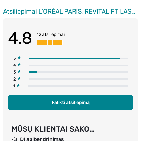
Atsiliepimai L′ORÉAL PARIS, REVITALIFT LASER, serumas nuo senėjimo požymių, 15 ml
4.8
12 atsiliepimai
5
4
3
2
1
Palikti atsiliepimą
MŪSŲ KLIENTAI SAKO…
DI apibendrinimas