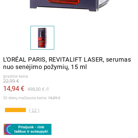
L′ORÉAL PARIS, REVITALIFT LASER, serumas
nuo senėjimo požymių, 15 ml
Įprastinė kaina
22,99 €
14,94 €
498,00 €
l
30 dienų mažiausia kaina: 
16,09 €
( 12 )