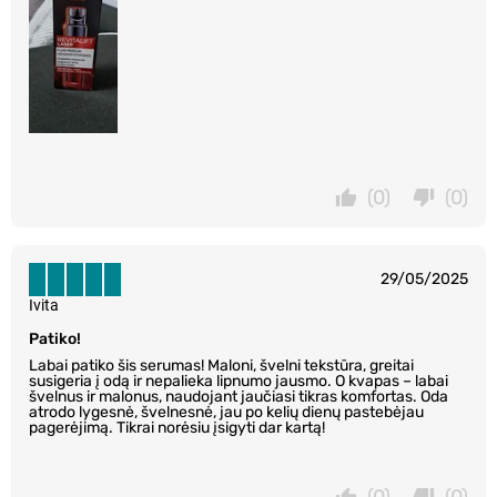
(0)
(0)
29/05/2025
Ivita
Patiko!
Labai patiko šis serumas! Maloni, švelni tekstūra, greitai
susigeria į odą ir nepalieka lipnumo jausmo. O kvapas – labai
švelnus ir malonus, naudojant jaučiasi tikras komfortas. Oda
atrodo lygesnė, švelnesnė, jau po kelių dienų pastebėjau
pagerėjimą. Tikrai norėsiu įsigyti dar kartą!
(0)
(0)