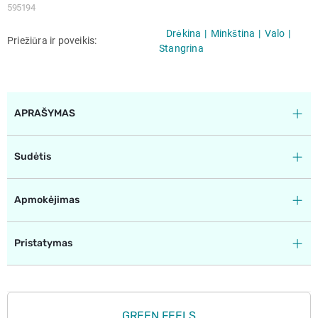
595194
Drėkina
Minkština
Valo
Priežiūra ir poveikis
Stangrina
APRAŠYMAS
Sudėtis
Apmokėjimas
Pristatymas
GREEN FEELS