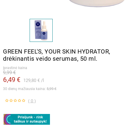
GREEN FEEL'S, YOUR SKIN HYDRATOR,
drėkinantis veido serumas, 50 ml.
Įprastinė kaina
9,99 €
6,49 €
129,80 €
l
30 dienų mažiausia kaina: 
5,99 €
( 0 )