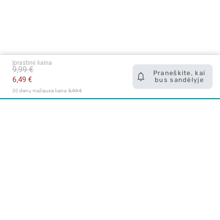
Įprastinė kaina
9,99 €
Praneškite, kai
6,49 €
bus sandėlyje
30 dienų mažiausia kaina: 
5,99 €
Apie mus
E. parduotuvė