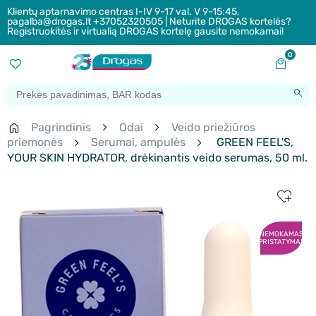
Klientų aptarnavimo centras I-IV 9-17 val. V 9-15:45,
pagalba@drogas.lt +37052320505 | Neturite DROGAS kortelės?
Registruokitės ir virtualią DROGAS kortelę gausite nemokamai!
0
Pagrindinis
Odai
Veido priežiūros
priemonės
Serumai, ampulės
GREEN FEEL'S,
YOUR SKIN HYDRATOR, drėkinantis veido serumas, 50 ml.
NEMOKAMAS
PRISTATYMAS