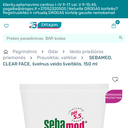
Klientų aptarnavimo centras I-IV 9-17 val. V 9-15:45,
pagalba@drogas.lt +37052320505 | Neturite DROGAS kortelės?
Registruokitės ir virtualią DROGAS kortelę gausite nemokamai!
0
Pagrindinis
Odai
Veido priežiūros
priemonės
Prausikliai, valikliai
SEBAMED,
CLEAR FACE, švelnus veido šveitiklis, 150 ml
NEMOKAMAS
PRISTATYMAS