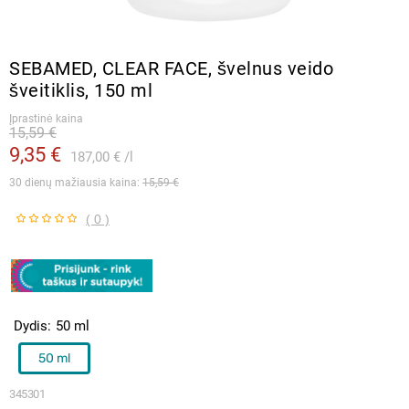
SEBAMED, CLEAR FACE, švelnus veido
šveitiklis, 150 ml
Įprastinė kaina
15,59 €
9,35 €
187,00 €
l
30 dienų mažiausia kaina: 
15,59 €
( 0 )
Dydis
50 ml
50 ml
345301