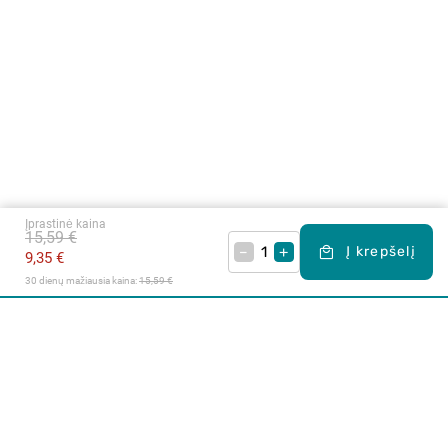
Įprastinė kaina
15,59 €
–
+
Į krepšelį
9,35 €
30 dienų mažiausia kaina: 
15,59 €