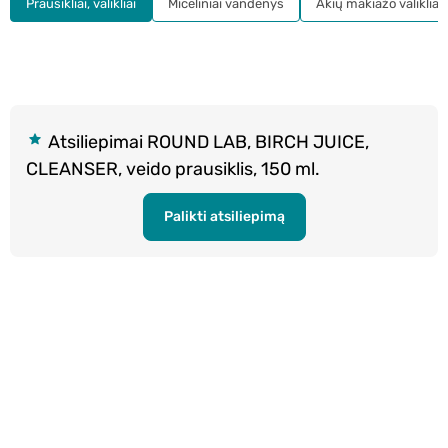
Prausikliai, valikliai
Miceliniai vandenys
Akių makiažo valikliai
Atsiliepimai ROUND LAB, BIRCH JUICE,
CLEANSER, veido prausiklis, 150 ml.
Palikti atsiliepimą