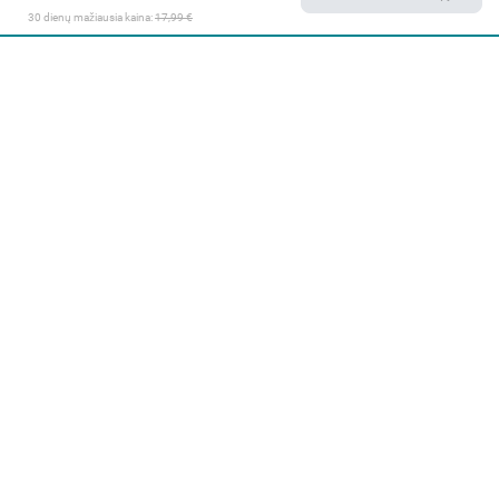
30 dienų mažiausia kaina: 
17,99 €
Apie mus
E. parduotuvė
Lojalumo programa
Klientų aptarnavimo centras
I-IV 9-17 val.
V 9-15:45