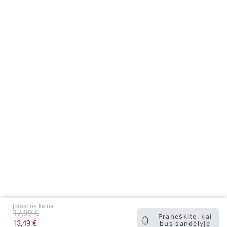
Įprastinė kaina
17,99 €
Praneškite, kai
13,49 €
bus sandėlyje