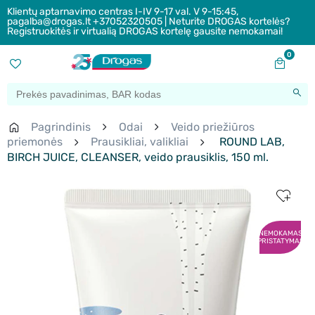
Klientų aptarnavimo centras I-IV 9-17 val. V 9-15:45,
pagalba@drogas.lt +37052320505 | Neturite DROGAS kortelės?
Registruokitės ir virtualią DROGAS kortelę gausite nemokamai!
0
Pagrindinis
Odai
Veido priežiūros
priemonės
Prausikliai, valikliai
ROUND LAB,
BIRCH JUICE, CLEANSER, veido prausiklis, 150 ml.
NEMOKAMAS
PRISTATYMAS