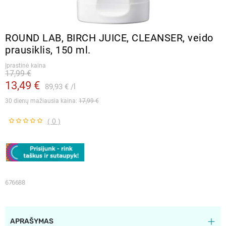
ROUND LAB, BIRCH JUICE, CLEANSER, veido
prausiklis, 150 ml.
Įprastinė kaina
17,99 €
13,49 €
89,93 €
l
30 dienų mažiausia kaina: 
17,99 €
( 0 )
676688
APRAŠYMAS