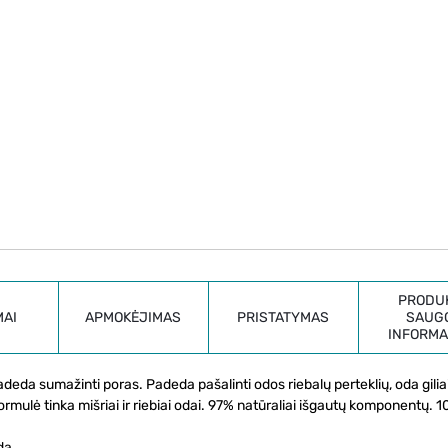
PRODU
MAI
APMOKĖJIMAS
PRISTATYMAS
SAUG
INFORMA
adeda sumažinti poras. Padeda pašalinti odos riebalų perteklių, oda gilia
formulė tinka mišriai ir riebiai odai. 97% natūraliai išgautų komponentų. 
dą.