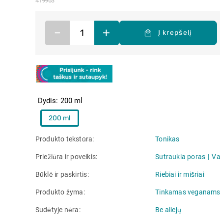
419963
–
+
Į krepšelį
Dydis
200 ml
200 ml
Produkto tekstūra
Tonikas
Priežiūra ir poveikis
Sutraukia poras
Va
Būklė ir paskirtis
Riebiai ir mišriai
Produkto žyma
Tinkamas veganam
Sudėtyje nėra
Be aliejų