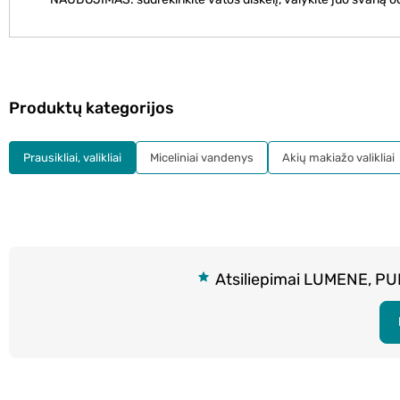
Produktų kategorijos
Prausikliai, valikliai
Miceliniai vandenys
Akių makiažo valikliai
Atsiliepimai LUMENE, PU