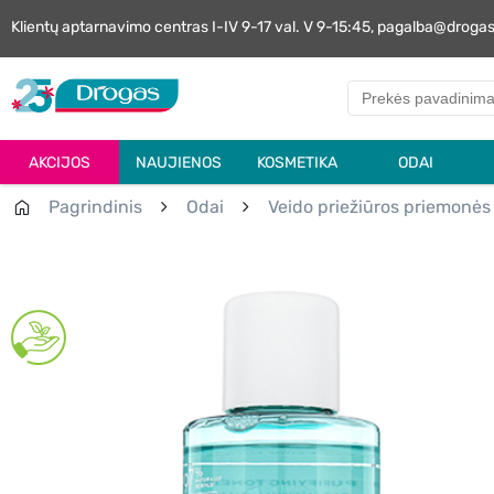
Klientų aptarnavimo centras I-IV 9-17 val. V 9-15:45, pagalba@droga
AKCIJOS
NAUJIENOS
KOSMETIKA
ODAI
Pagrindinis
Odai
Veido priežiūros priemonės