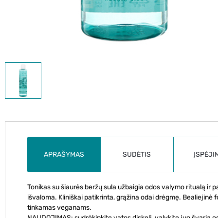
APRAŠYMAS
SUDĖTIS
ĮSPĖJI
Tonikas su šiaurės beržų sula užbaigia odos valymo ritualą ir p
išvaloma. Kliniškai patikrinta, grąžina odai drėgmę. Bealiejinė 
tinkamas veganams.
NAUDOJIMAS: sudrėkinkite vatos diskelį, valykite juo švarią o