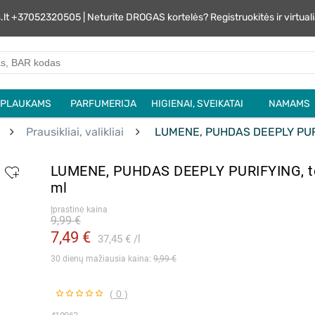
s.lt +37052320505 | Neturite DROGAS kortelės? Registruokitės ir virtu
PLAUKAMS
PARFUMERIJA
HIGIENAI, SVEIKATAI
NAMAMS
Prausikliai, valikliai
LUMENE, PUHDAS DEEPLY PURIF
LUMENE, PUHDAS DEEPLY PURIFYING, to
ml
Įprastinė kaina
9,99 €
7,49 €
37,45 €
l
30 dienų mažiausia kaina: 
9,99 €
( 0 )