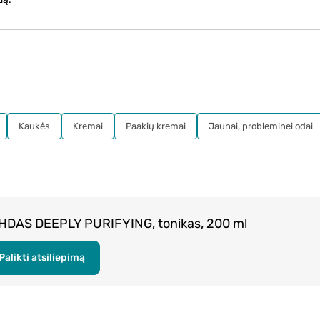
Kaukės
Kremai
Paakių kremai
Jaunai, probleminei odai
HDAS DEEPLY PURIFYING, tonikas, 200 ml
Palikti atsiliepimą