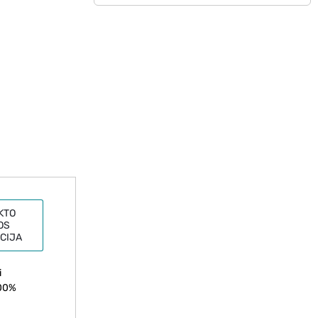
KTO
OS
CIJA
i
100%