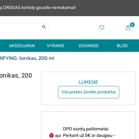
alią DROGAS kortelę gausite nemokamai!
0
AKSESUARAI
VYRAMS
DOVANOS
BLOG
YING, tonikas, 200 ml
nikas, 200
LUMENE
Visi prekės ženklo produktai
DPD siuntų paštomatai
Perkant už 5€ ar daugiau -