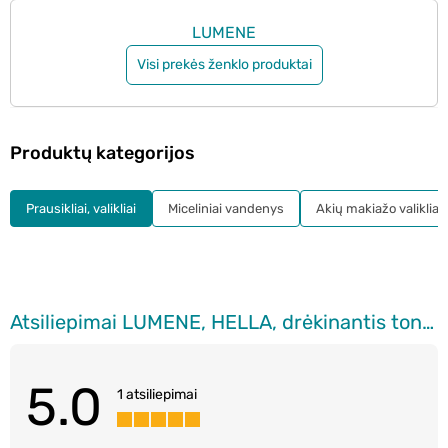
LUMENE
Visi prekės ženklo produktai
Produktų kategorijos
Prausikliai, valikliai
Miceliniai vandenys
Akių makiažo valikliai
Atsiliepimai LUMENE, HELLA, drėkinantis tonikas, 200 ml
5.0
1 atsiliepimai