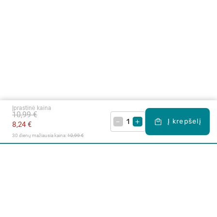
Įprastinė kaina
10,99 €
–
+
Į krepšelį
8,24 €
30 dienų mažiausia kaina: 
10,99 €