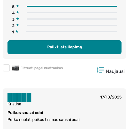
5
4
3
2
1
Palikti atsiliepimą
Filtruoti pagal nuotraukas
Naujausi
17/10/2025
Kristina
Puikus sausai odai
Perku nuolat, puikus tinimas sausai odai