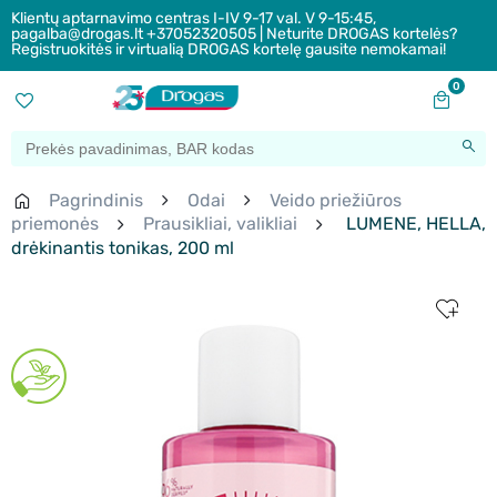
Klientų aptarnavimo centras I-IV 9-17 val. V 9-15:45,
pagalba@drogas.lt +37052320505 | Neturite DROGAS kortelės?
Registruokitės ir virtualią DROGAS kortelę gausite nemokamai!
0
Pagrindinis
Odai
Veido priežiūros
priemonės
Prausikliai, valikliai
LUMENE, HELLA,
drėkinantis tonikas, 200 ml