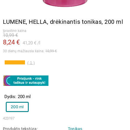
LUMENE, HELLA, drėkinantis tonikas, 200 ml
Įprastinė kaina
10,99 €
8,24 €
41,20 €
l
30 dienų mažiausia kaina: 
10,99 €
( 1 )
Dydis
200 ml
200 ml
423197
Produkto tekstūra
Tonikas