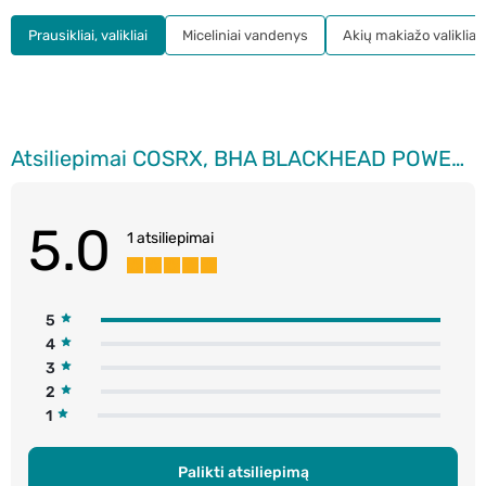
Prausikliai, valikliai
Miceliniai vandenys
Akių makiažo valikliai
Atsiliepimai COSRX, BHA BLACKHEAD POWER LIQUID, eksfolijuojanti esencija, 100 ml.
5.0
1 atsiliepimai
5
4
3
2
1
Palikti atsiliepimą