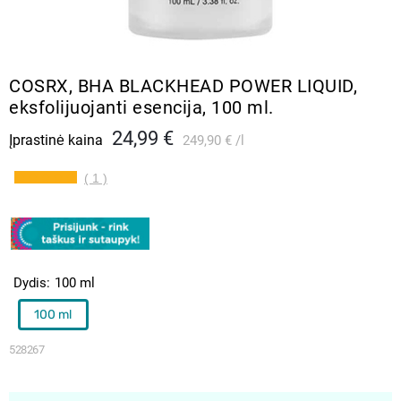
COSRX, BHA BLACKHEAD POWER LIQUID,
eksfolijuojanti esencija, 100 ml.
24,99 €
Įprastinė kaina
249,90 €
l
( 1 )
Dydis
100 ml
100 ml
528267