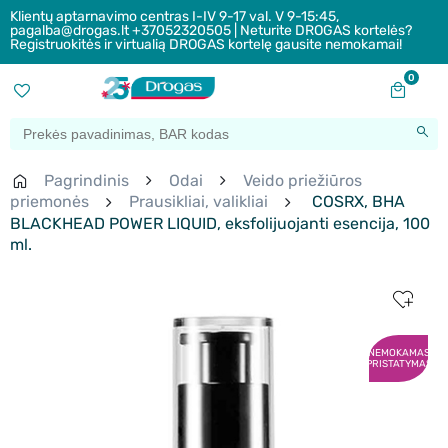
Klientų aptarnavimo centras I-IV 9-17 val. V 9-15:45,
pagalba@drogas.lt +37052320505 | Neturite DROGAS kortelės?
Registruokitės ir virtualią DROGAS kortelę gausite nemokamai!
0
Pagrindinis
Odai
Veido priežiūros
priemonės
Prausikliai, valikliai
COSRX, BHA
BLACKHEAD POWER LIQUID, eksfolijuojanti esencija, 100
ml.
NEMOKAMAS
PRISTATYMAS