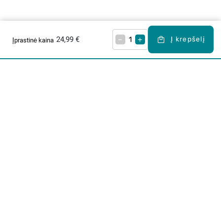
24,99 €
–
+
Į krepšelį
Įprastinė kaina
Apie mus
E. parduotuvė
Lojalumo programa