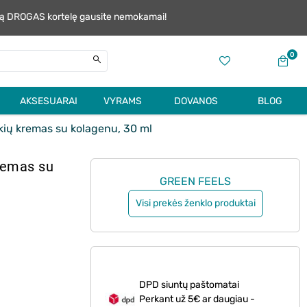
alią DROGAS kortelę gausite nemokamai!
0
AKSESUARAI
VYRAMS
DOVANOS
BLOG
ių kremas su kolagenu, 30 ml
remas su
GREEN FEELS
Visi prekės ženklo produktai
DPD siuntų paštomatai
Perkant už 5€ ar daugiau -