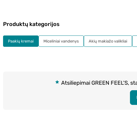
Produktų kategorijos
Paakių kremai
Miceliniai vandenys
Akių makiažo valikliai
Atsiliepimai GREEN FEEL'S, st