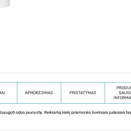
PRODU
MAI
APMOKĖJIMAS
PRISTATYMAS
SAUG
INFORMA
šsaugoti odos jaunystę. Reikiamą kiekį priemonės švelniais judesiais te