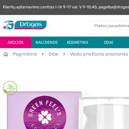
Klientų aptarnavimo centras I-IV 9-17 val. V 9-15:45, pagalba@droga
AKCIJOS
NAUJIENOS
KOSMETIKA
ODAI
Pagrindinis
Odai
Veido priežiūros priemonės