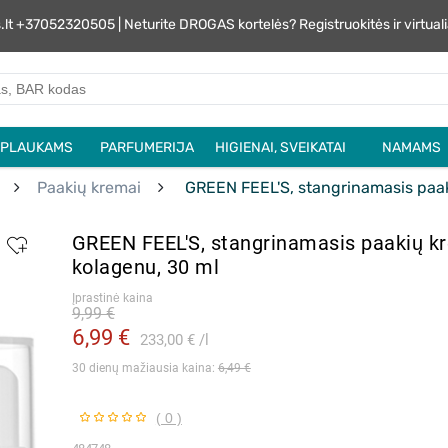
s.lt +37052320505 | Neturite DROGAS kortelės? Registruokitės ir virtu
PLAUKAMS
PARFUMERIJA
HIGIENAI, SVEIKATAI
NAMAMS
Paakių kremai
GREEN FEEL'S, stangrinamasis paak
GREEN FEEL'S, stangrinamasis paakių k
kolagenu, 30 ml
Įprastinė kaina
9,99 €
6,99 €
233,00 €
l
30 dienų mažiausia kaina: 
6,49 €
( 0 )