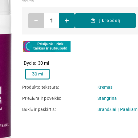
484748
–
+
Į krepšelį
Dydis
30 ml
30 ml
Produkto tekstūra
Kremas
Priežiūra ir poveikis
Stangrina
Būklė ir paskirtis
Brandžiai
Paakiam