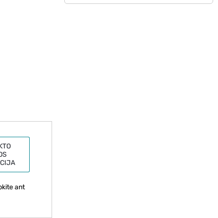
KTO
OS
CIJA
pkite ant