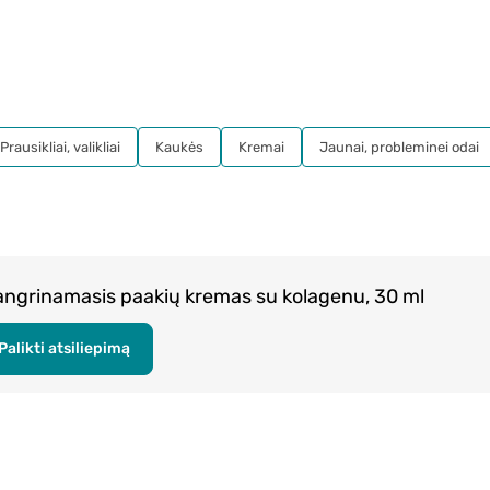
Prausikliai, valikliai
Kaukės
Kremai
Jaunai, probleminei odai
angrinamasis paakių kremas su kolagenu, 30 ml
Palikti atsiliepimą