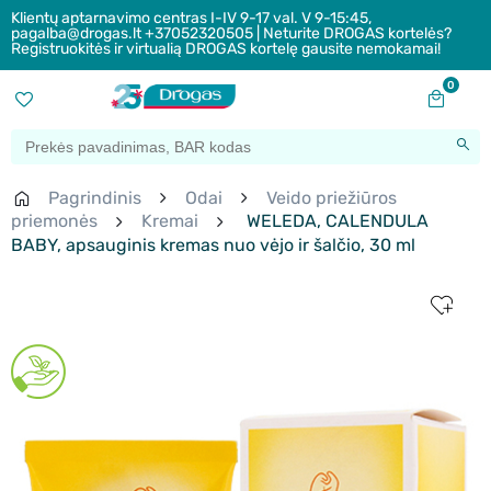
Klientų aptarnavimo centras I-IV 9-17 val. V 9-15:45,
pagalba@drogas.lt +37052320505 | Neturite DROGAS kortelės?
Registruokitės ir virtualią DROGAS kortelę gausite nemokamai!
0
Pagrindinis
Odai
Veido priežiūros
priemonės
Kremai
WELEDA, CALENDULA
BABY, apsauginis kremas nuo vėjo ir šalčio, 30 ml