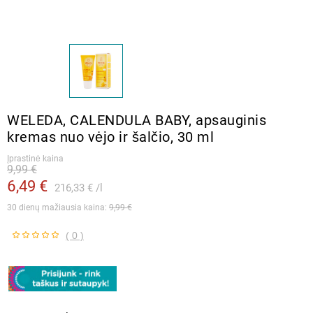
WELEDA, CALENDULA BABY, apsauginis
kremas nuo vėjo ir šalčio, 30 ml
Įprastinė kaina
9,99 €
6,49 €
216,33 €
l
30 dienų mažiausia kaina: 
9,99 €
( 0 )