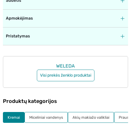
Sudėtis
Apmokėjimas
Pristatymas
WELEDA
Visi prekės ženklo produktai
Produktų kategorijos
Kremai
Miceliniai vandenys
Akių makiažo valikliai
Prausikl