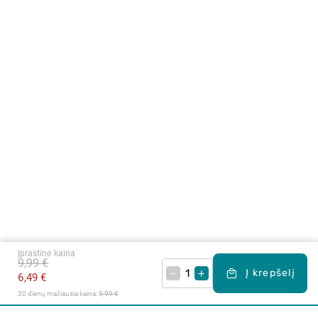
Įprastinė kaina
9,99 €
–
+
Į krepšelį
6,49 €
30 dienų mažiausia kaina: 
9,99 €