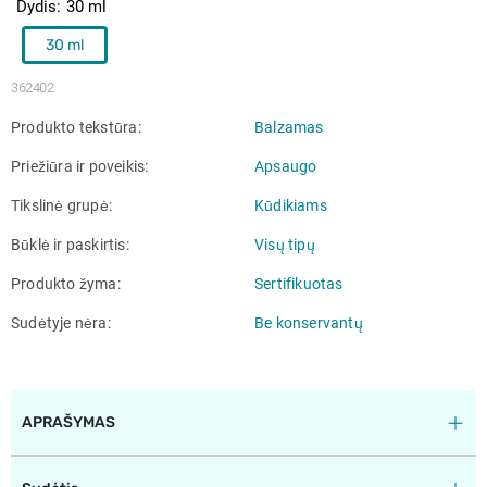
Dydis
30 ml
30 ml
362402
Produkto tekstūra
Balzamas
Priežiūra ir poveikis
Apsaugo
Tikslinė grupė
Kūdikiams
Būklė ir paskirtis
Visų tipų
Produkto žyma
Sertifikuotas
Sudėtyje nėra
Be konservantų
APRAŠYMAS