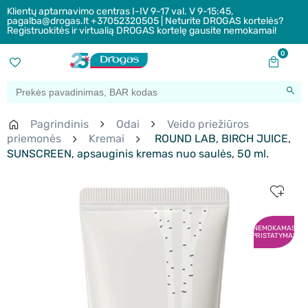
Klientų aptarnavimo centras I-IV 9-17 val. V 9-15:45,
pagalba@drogas.lt +37052320505 | Neturite DROGAS kortelės?
Registruokitės ir virtualią DROGAS kortelę gausite nemokamai!
0
Pagrindinis
Odai
Veido priežiūros
priemonės
Kremai
ROUND LAB, BIRCH JUICE,
SUNSCREEN, apsauginis kremas nuo saulės, 50 ml.
NEMOKAMAS
PRISTATYMAS