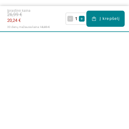
Įprastinė kaina
26,99 €
–
+
Į krepšelį
20,24 €
30 dienų mažiausia kaina: 
18,89 €
Apie mus
E. parduotuvė
Lojalumo programa