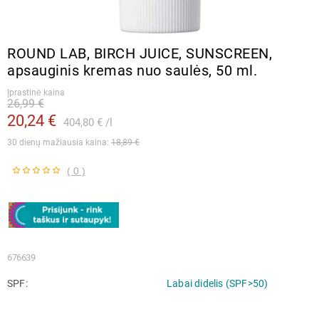
ROUND LAB, BIRCH JUICE, SUNSCREEN,
apsauginis kremas nuo saulės, 50 ml.
Įprastinė kaina
26,99 €
20,24 €
404,80 €
l
30 dienų mažiausia kaina: 
18,89 €
( 0 )
676639
SPF
Labai didelis (SPF>50)