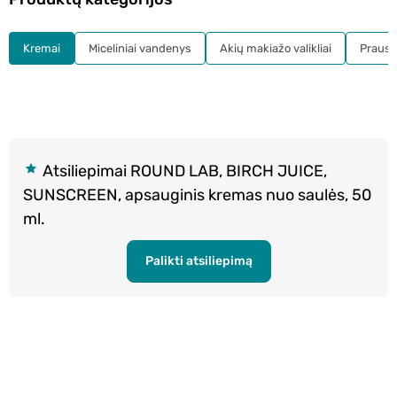
Kremai
Miceliniai vandenys
Akių makiažo valikliai
Prausikl
Atsiliepimai ROUND LAB, BIRCH JUICE,
SUNSCREEN, apsauginis kremas nuo saulės, 50
ml.
Palikti atsiliepimą