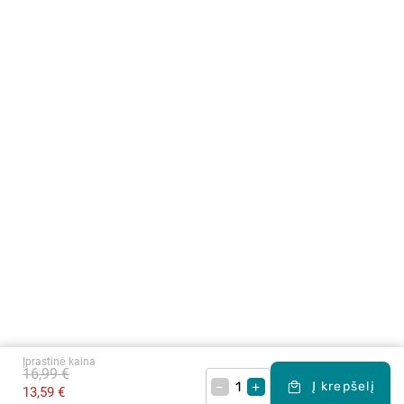
Įprastinė kaina
16,99 €
–
+
Į krepšelį
13,59 €