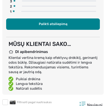
3
2
1
Palikti atsiliepimą
MŪSŲ KLIENTAI SAKO…
DI apibendrinimas
Klientai vertina kremą kaip efektyvų drėkiklį, gerinantį
odos būklę. Džiaugiasi natūralia sudėtimi ir lengva
tekstūra. Rekomenduojamas visiems, turintiems
sausą ar jautrią odą.
Puikiai drėkina
Lengva tekstūra
Natūrali sudėtis
Filtruoti pagal nuotraukas
Naujausi