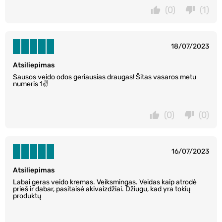
(0)
(1)
18/07/2023
Atsiliepimas
Sausos veido odos geriausias draugas! Šitas vasaros metu
numeris 1✌️
(0)
(0)
16/07/2023
Atsiliepimas
Labai geras veido kremas. Veiksmingas. Veidas kaip atrodė
prieš ir dabar, pasitaisė akivaizdžiai. Džiugu, kad yra tokių
produktų