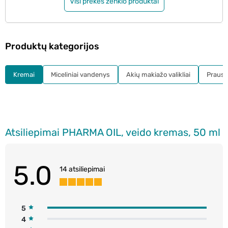
Visi prekės ženklo produktai
Produktų kategorijos
Kremai
Miceliniai vandenys
Akių makiažo valikliai
Prausikl
Atsiliepimai PHARMA OIL, veido kremas, 50 ml
5.0
14 atsiliepimai
5
4