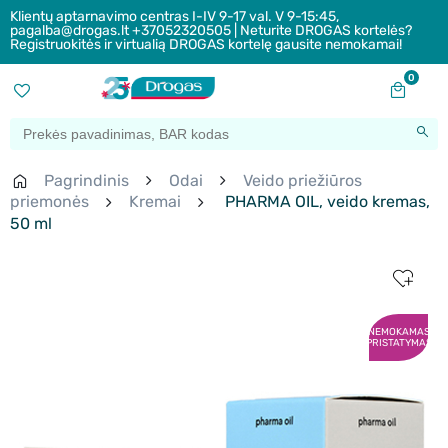
Klientų aptarnavimo centras I-IV 9-17 val. V 9-15:45,
pagalba@drogas.lt +37052320505 | Neturite DROGAS kortelės?
Registruokitės ir virtualią DROGAS kortelę gausite nemokamai!
0
Pagrindinis
Odai
Veido priežiūros
priemonės
Kremai
PHARMA OIL, veido kremas,
50 ml
NEMOKAMAS
PRISTATYMAS