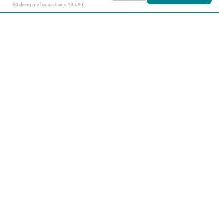
30 dienų mažiausia kaina: 
13,59 €
Apie mus
E. parduotuvė
Lojalumo programa
Klientų aptarnavimo centras
I-IV 9-17 val.
V 9-15:45