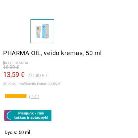
PHARMA OIL, veido kremas, 50 ml
Įprastinė kaina
16,99 €
13,59 €
271,80 €
l
30 dienų mažiausia kaina: 
13,59 €
( 14 )
Dydis
50 ml