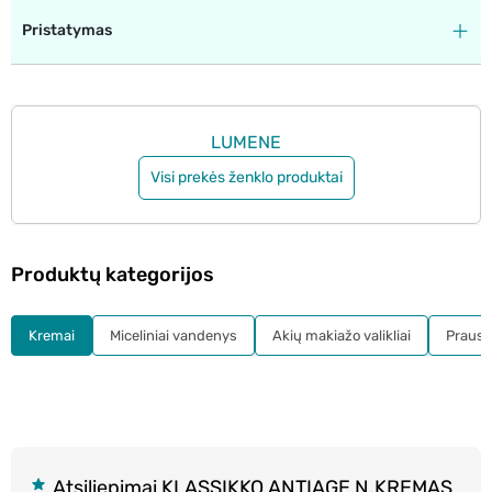
Pristatymas
LUMENE
Visi prekės ženklo produktai
Produktų kategorijos
Kremai
Miceliniai vandenys
Akių makiažo valikliai
Prausikl
Atsiliepimai KLASSIKKO ANTIAGE N.KREMAS