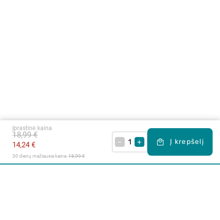
Įprastinė kaina
18,99 €
–
+
Į krepšelį
14,24 €
30 dienų mažiausia kaina: 
18,99 €