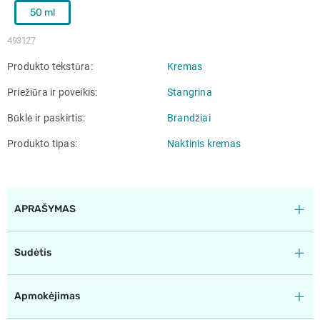
50 ml
493127
Produkto tekstūra
Kremas
Priežiūra ir poveikis
Stangrina
Būklė ir paskirtis
Brandžiai
Produkto tipas
Naktinis kremas
APRAŠYMAS
Sudėtis
Apmokėjimas