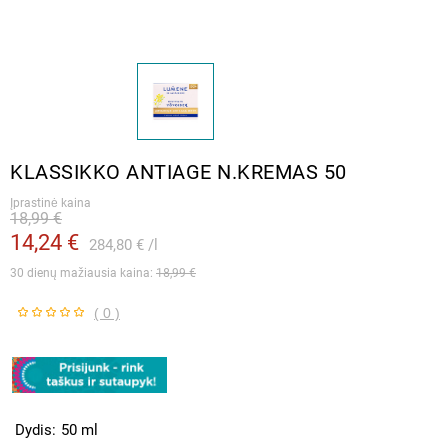
KLASSIKKO ANTIAGE N.KREMAS 50
Įprastinė kaina
18,99 €
14,24 €
284,80 €
l
30 dienų mažiausia kaina: 
18,99 €
( 0 )
Dydis
50 ml