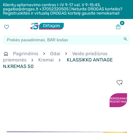
Klientų aptarnavimo centras I-IV 9-17 val. V 9-15:45,
pagalba@drogas.lt +37052320505 | Neturite DROGAS kortelės?
Registruokitės ir virtualią DROGAS kortelę gausite nemokamai!
0
Pagrindinis
Odai
Veido priežiūros
priemonės
Kremai
KLASSIKKO ANTIAGE
N.KREMAS 50
NEMOKAMAS
PRISTATYMAS