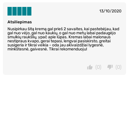
13/10/2020
Atsiliepimas
Nusipirkau šitą kremą gal prieš 2 savaites, kai pastebėjau, kad
gal nuo vėjo, gal nuo kaukių, o gal nuo metų labai padaugėjo
smulkių raukšlių, ypač apie lūpas. Kremas labai malonaus
nestipraus kvapo, gerai tepasi, lengvai pasiskirsto, greitai
susigeria ir tikrai veikia - oda jau akivaizdžiai lygesnė,
minkštesnė, gaivesnė. Tikrai rekomenduoju!
(0)
(0)