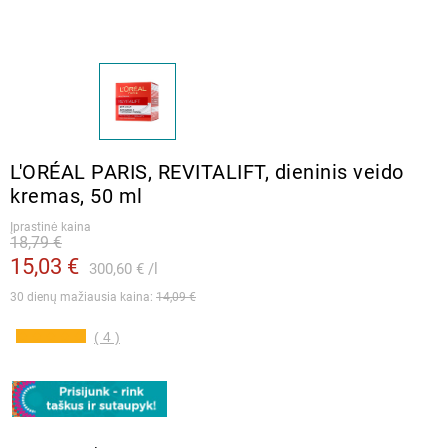
L′ORÉAL PARIS, REVITALIFT, dieninis veido
kremas, 50 ml
Įprastinė kaina
18,79 €
15,03 €
300,60 €
l
30 dienų mažiausia kaina: 
14,09 €
( 4 )