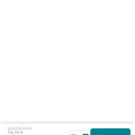
Įprastinė kaina
18,79 €