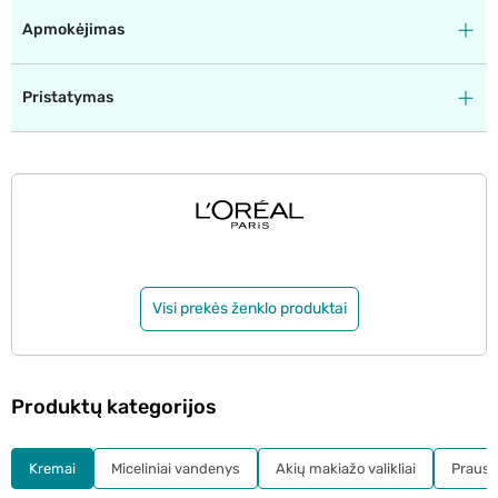
Apmokėjimas
Pristatymas
Visi prekės ženklo produktai
Produktų kategorijos
Kremai
Miceliniai vandenys
Akių makiažo valikliai
Prausikl