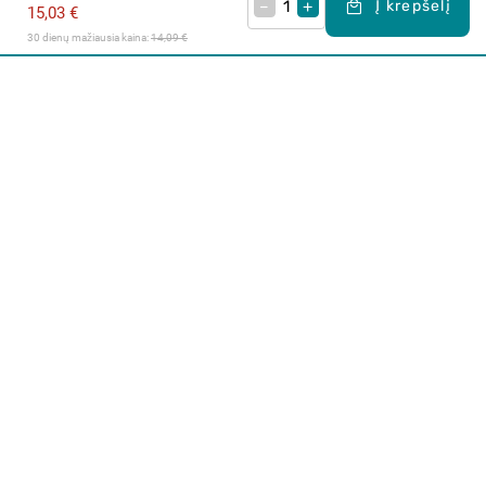
–
+
Į krepšelį
15,03 €
30 dienų mažiausia kaina: 
14,09 €
Apie mus
E. parduotuvė
Lojalumo programa
Klientų aptarnavimo centras
I-IV 9-17 val.