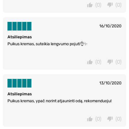
(0)
(0)
16/10/2020
Atsiliepimas
Puikus kremas, suteikia lengvumo pojuti👌✨
(0)
(0)
13/10/2020
Atsiliepimas
Puikus kremas, ypač norint atjauninti odą, rekomenduoju!
(0)
(0)