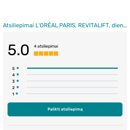
Atsiliepimai L′ORÉAL PARIS, REVITALIFT, dieninis veido kremas, 50 ml
5.0
4 atsiliepimai
5
4
3
2
1
Palikti atsiliepimą