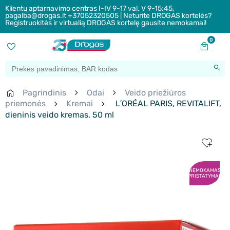
Klientų aptarnavimo centras I-IV 9-17 val. V 9-15:45,
pagalba@drogas.lt +37052320505 | Neturite DROGAS kortelės?
Registruokitės ir virtualią DROGAS kortelę gausite nemokamai!
0
Pagrindinis
Odai
Veido priežiūros
priemonės
Kremai
L′ORÉAL PARIS, REVITALIFT,
dieninis veido kremas, 50 ml
NEMOKAMAS
PRISTATYMAS