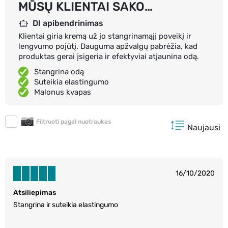
MŪSŲ KLIENTAI SAKO…
DI apibendrinimas
Klientai giria kremą už jo stangrinamąjį poveikį ir
lengvumo pojūtį. Dauguma apžvalgų pabrėžia, kad
produktas gerai įsigeria ir efektyviai atjaunina odą.
Stangrina odą
Suteikia elastingumo
Malonus kvapas
Filtruoti pagal nuotraukas
Naujausi
16/10/2020
Atsiliepimas
Stangrina ir suteikia elastingumo