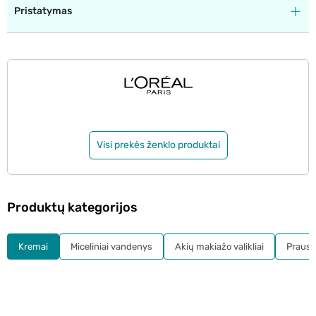
Pristatymas
Visi prekės ženklo produktai
Produktų kategorijos
Kremai
Miceliniai vandenys
Akių makiažo valikliai
Prausikl