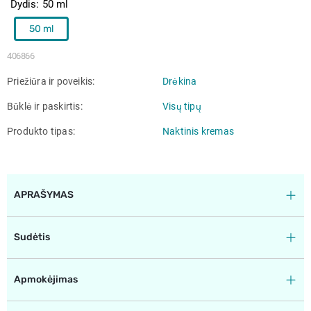
Dydis
50 ml
50 ml
406866
Priežiūra ir poveikis
Drėkina
Būklė ir paskirtis
Visų tipų
Produkto tipas
Naktinis kremas
APRAŠYMAS
Sudėtis
Apmokėjimas