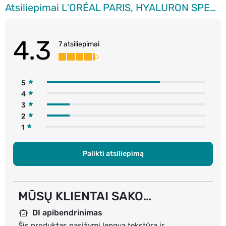
Atsiliepimai L′ORÉAL PARIS, HYALURON SPECIALIST, naktinis kremas-kaukė, 50 ml
4.3
7 atsiliepimai
5
4
3
2
1
Palikti atsiliepimą
MŪSŲ KLIENTAI SAKO…
DI apibendrinimas
Šis produktas pasižymi lengva tekstūra ir