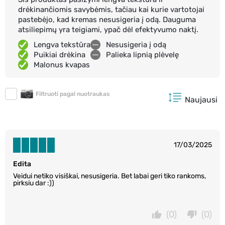
drėkinančiomis savybėmis, tačiau kai kurie vartotojai
pastebėjo, kad kremas nesusigeria į odą. Dauguma
atsiliepimų yra teigiami, ypač dėl efektyvumo naktį.
Lengva tekstūra
Nesusigeria į odą
Puikiai drėkina
Palieka lipnią plėvelę
Malonus kvapas
Filtruoti pagal nuotraukas
Naujausi
17/03/2025
Edita
Veidui netiko visiškai, nesusigeria. Bet labai geri tiko rankoms,
pirksiu dar :))
(0)
(0)