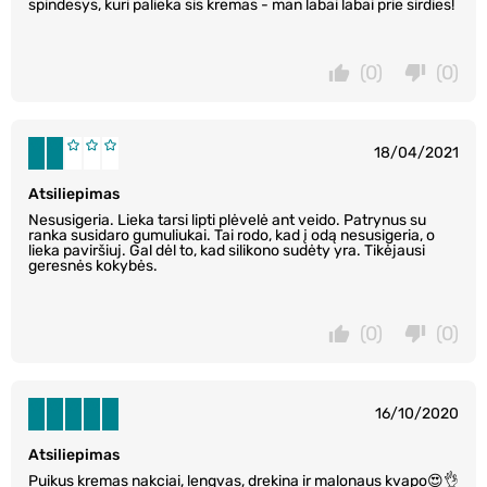
spindesys, kuri palieka sis kremas - man labai labai prie sirdies!
(0)
(0)
18/04/2021
Atsiliepimas
Nesusigeria. Lieka tarsi lipti plėvelė ant veido. Patrynus su
ranka susidaro gumuliukai. Tai rodo, kad į odą nesusigeria, o
lieka paviršiuj. Gal dėl to, kad silikono sudėty yra. Tikėjausi
geresnės kokybės.
(0)
(0)
16/10/2020
Atsiliepimas
Puikus kremas nakciai, lengvas, drekina ir malonaus kvapo😍👌