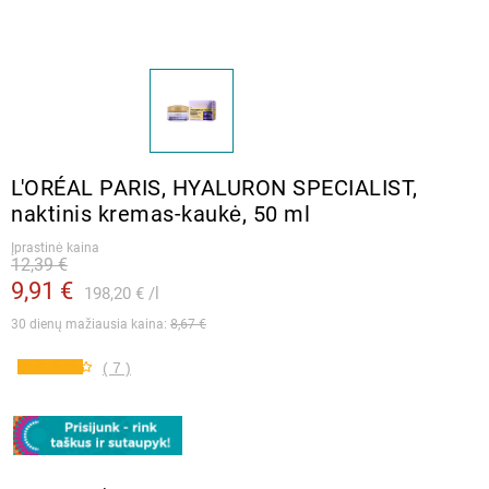
L′ORÉAL PARIS, HYALURON SPECIALIST,
naktinis kremas-kaukė, 50 ml
Įprastinė kaina
12,39 €
9,91 €
198,20 €
l
30 dienų mažiausia kaina: 
8,67 €
( 7 )