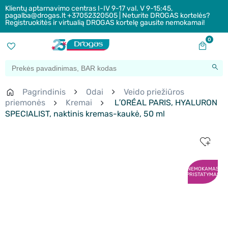
Klientų aptarnavimo centras I-IV 9-17 val. V 9-15:45,
pagalba@drogas.lt +37052320505 | Neturite DROGAS kortelės?
Registruokitės ir virtualią DROGAS kortelę gausite nemokamai!
0
Pagrindinis
Odai
Veido priežiūros
priemonės
Kremai
L′ORÉAL PARIS, HYALURON
SPECIALIST, naktinis kremas-kaukė, 50 ml
NEMOKAMAS
PRISTATYMAS