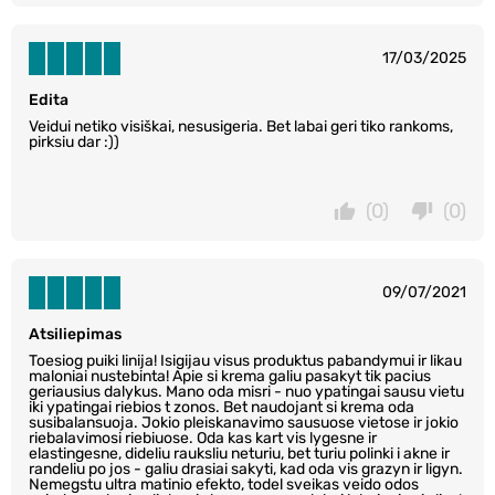
17/03/2025
Edita
Veidui netiko visiškai, nesusigeria. Bet labai geri tiko rankoms,
pirksiu dar :))
(0)
(0)
09/07/2021
Atsiliepimas
Toesiog puiki linija! Isigijau visus produktus pabandymui ir likau
maloniai nustebinta! Apie si krema galiu pasakyt tik pacius
geriausius dalykus. Mano oda misri - nuo ypatingai sausu vietu
iki ypatingai riebios t zonos. Bet naudojant si krema oda
susibalansuoja. Jokio pleiskanavimo sausuose vietose ir jokio
riebalavimosi riebiuose. Oda kas kart vis lygesne ir
elastingesne, dideliu rauksliu neturiu, bet turiu polinki i akne ir
randeliu po jos - galiu drasiai sakyti, kad oda vis grazyn ir ligyn.
Nemegstu ultra matinio efekto, todel sveikas veido odos