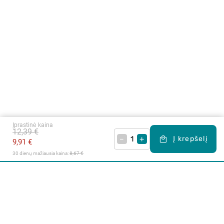
Įprastinė kaina
12,39 €
–
+
Į krepšelį
9,91 €
30 dienų mažiausia kaina: 
8,67 €