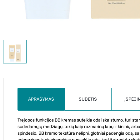
APRAŠYMAS
SUDĖTIS
ĮSPĖJI
Trejopos funkcijos BB kremas suteikia odai skaistumo, turi s
sudedamųjų medžiagų, tokių kaip rozmarinų lapų ir kininių arbat
spindesio. BB kremo tekstūra nelipni, glotniai padengia odą, sa
adenozinas ir niacinamidas puoselėja odą, kad ji atrodytų ska