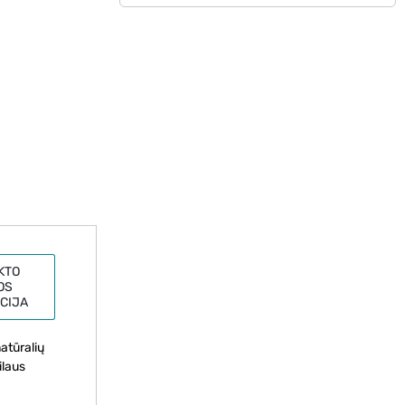
KTO
OS
CIJA
atūralių
ilaus