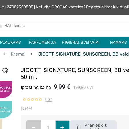
s.lt +37052320505 | Neturite DROGAS kortelės? Registruokitės ir virtu
PLAUKAMS
PARFUMERIJA
HIGIENAI, SVEIKATAI
NAMAMS
Kremai
JIGOTT, SIGNATURE, SUNSCREEN, BB veido
JIGOTT, SIGNATURE, SUNSCREEN, BB ve
50 ml.
9,99 €
Įprastinė kaina
199,80 €
l
OKAMAS
TATYMAS
( 0 )
OGAS
623474
menduoja
Praneškit
–
+