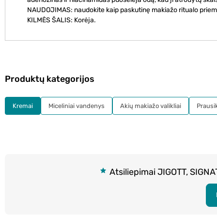
NAUDOJIMAS: naudokite kaip paskutinę makiažo ritualo priemon
KILMĖS ŠALIS: Korėja.
Produktų kategorijos
Kremai
Miceliniai vandenys
Akių makiažo valikliai
Prausikl
Atsiliepimai JIGOTT, SIGN