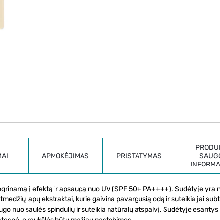
PRODU
MAI
APMOKĖJIMAS
PRISTATYMAS
SAUG
INFORMA
tangrinamąjį efektą ir apsaugą nuo UV (SPF 50+ PA++++). Sudėtyje yra n
medžių lapų ekstraktai, kurie gaivina pavargusią odą ir suteikia jai subt
ugo nuo saulės spindulių ir suteikia natūralų atspalvį. Sudėtyje esantys
istesnė, o raukšlės būtų mažiau pastebimos.