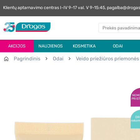
Klientų aptarnavimo centras I-IV 9-17 val. V 9-15:45, pagalba@droga
AKCIJOS
NAUJIENOS
KOSMETIKA
ODAI
Pagrindinis
Odai
Veido priežiūros priemonės
NEM
PRIS
DR
reko