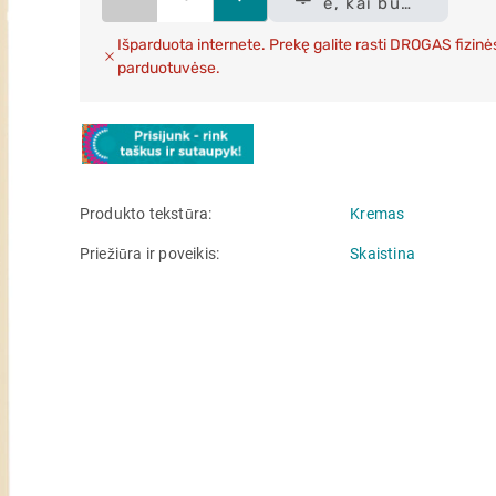
e, kai bus
sandėlyje
Išparduota internete. Prekę galite rasti DROGAS fizinė
parduotuvėse.
Produkto tekstūra
Kremas
Priežiūra ir poveikis
Skaistina