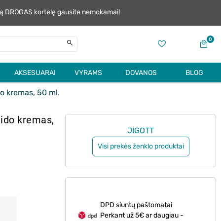
alią DROGAS kortelę gausite nemokamai!
0
AKSESUARAI
VYRAMS
DOVANOS
BLOG
 kremas, 50 ml.
ido kremas,
JIGOTT
Visi prekės ženklo produktai
DPD siuntų paštomatai
Perkant už 5€ ar daugiau -