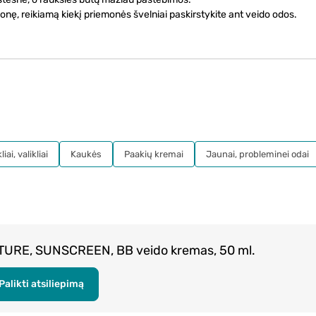
ę, reikiamą kiekį priemonės švelniai paskirstykite ant veido odos.
iai, valikliai
Kaukės
Paakių kremai
Jaunai, probleminei odai
ATURE, SUNSCREEN, BB veido kremas, 50 ml.
Palikti atsiliepimą