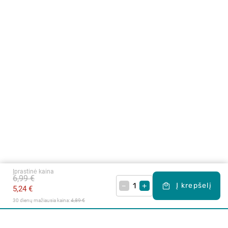
Įprastinė kaina
6,99 €
–
+
Į krepšelį
5,24 €
30 dienų mažiausia kaina: 
4,89 €