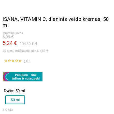
ISANA, VITAMIN C, dieninis veido kremas, 50
ml
Įprastinė kaina
6,99 €
5,24 €
104,80 €
l
30 dienų mažiausia kaina: 
4,89 €
( 0 )
Dydis
50 ml
50 ml
477643