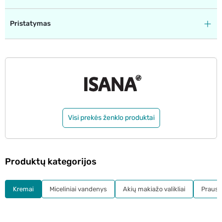
Pristatymas
Visi prekės ženklo produktai
Produktų kategorijos
Kremai
Miceliniai vandenys
Akių makiažo valikliai
Prausikl