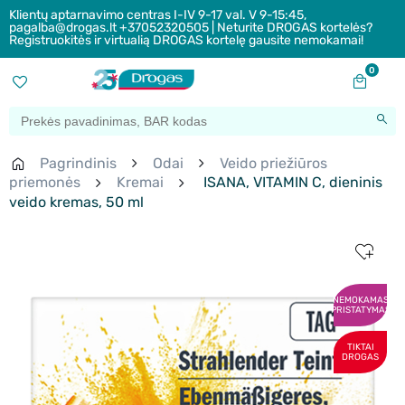
Klientų aptarnavimo centras I-IV 9-17 val. V 9-15:45,
pagalba@drogas.lt +37052320505 | Neturite DROGAS kortelės?
Registruokitės ir virtualią DROGAS kortelę gausite nemokamai!
0
Pagrindinis
Odai
Veido priežiūros
priemonės
Kremai
ISANA, VITAMIN C, dieninis
veido kremas, 50 ml
NEMOKAMAS
PRISTATYMAS
TIKTAI
DROGAS