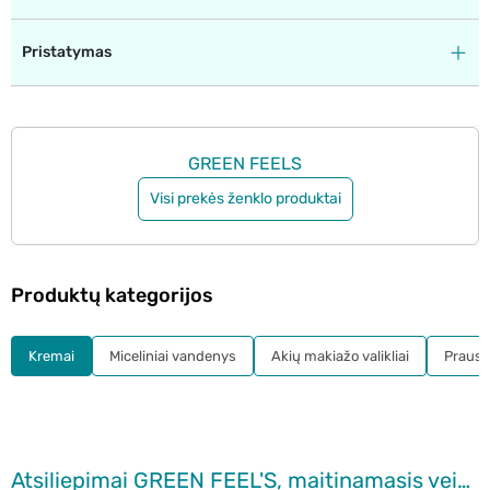
Pristatymas
GREEN FEELS
Visi prekės ženklo produktai
Produktų kategorijos
Kremai
Miceliniai vandenys
Akių makiažo valikliai
Prausikl
Atsiliepimai GREEN FEEL'S, maitinamasis veido kremas, 50 ml