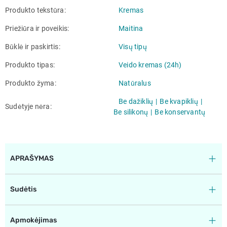
Produkto tekstūra
Kremas
Priežiūra ir poveikis
Maitina
Būklė ir paskirtis
Visų tipų
Produkto tipas
Veido kremas (24h)
Produkto žyma
Natūralus
Be dažiklių
Be kvapiklių
Sudėtyje nėra
Be silikonų
Be konservantų
APRAŠYMAS
Sudėtis
Apmokėjimas