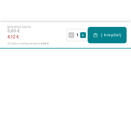
Įprastinė kaina
5,89 €
–
+
Į krepšelį
4,12 €
30 dienų mažiausia kaina: 
3,83 €
Apie mus
E. parduotuvė