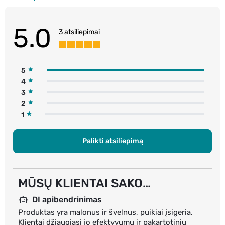
5.0
3 atsiliepimai
5
4
3
2
1
Palikti atsiliepimą
MŪSŲ KLIENTAI SAKO…
DI apibendrinimas
Produktas yra malonus ir švelnus, puikiai įsigeria.
Klientai džiaugiasi jo efektyvumu ir pakartotiniu