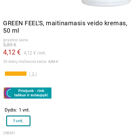
GREEN FEEL'S, maitinamasis veido kremas,
50 ml
Įprastinė kaina
5,89 €
4,12 €
4,12 €
vnt.
30 dienų mažiausia kaina: 
3,83 €
( 3 )
Dydis
1 vnt.
1 vnt.
298541