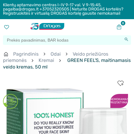
Klientų aptarnavimo centras I-IV 9-17 val. V 9-15:45,
pagalba@drogas.lt +37052320505 | Neturite DROGAS kortelės?
Registruokitės ir virtualią DROGAS kortelę gausite nemokamai!
0
Pagrindinis
Odai
Veido priežiūros
priemonės
Kremai
GREEN FEEL'S, maitinamasis
veido kremas, 50 ml
NEMOKAMAS
PRISTATYMAS