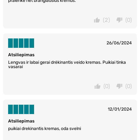
pralenkė net brangiausius kremus.
(2)
(0)
26/06/2024
Atsiliepimas
Lengvas ir labai gerai drėkinantis veido kremas. Puikiai tinka
vasarai
(0)
(0)
12/01/2024
Atsiliepimas
puikiai drekinantis kremas, oda svelni