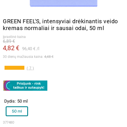
GREEN FEEL'S, intensyviai drėkinantis veido
kremas normaliai ir sausai odai, 50 ml
Įprastinė kaina
6,89 €
4,82 €
96,40 €
l
30 dienų mažiausia kaina: 
4,48 €
( 7 )
Dydis
50 ml
50 ml
377480