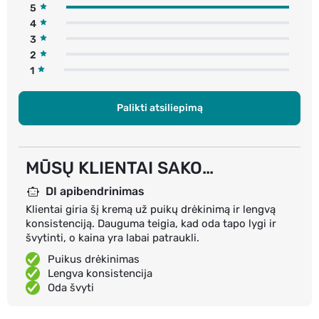
5
4
3
2
1
Palikti atsiliepimą
MŪSŲ KLIENTAI SAKO…
DI apibendrinimas
Klientai giria šį kremą už puikų drėkinimą ir lengvą
konsistenciją. Dauguma teigia, kad oda tapo lygi ir
švytinti, o kaina yra labai patraukli.
Puikus drėkinimas
Lengva konsistencija
Oda švyti