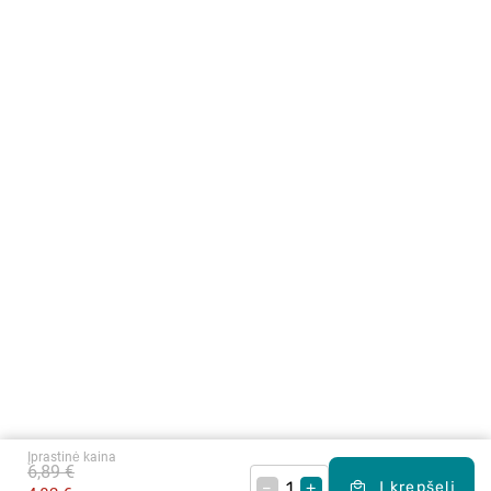
Įprastinė kaina
6,89 €
–
+
Į krepšelį