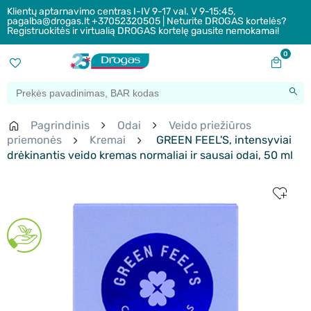
Klientų aptarnavimo centras I-IV 9-17 val. V 9-15:45,
pagalba@drogas.lt +37052320505 | Neturite DROGAS kortelės?
Registruokitės ir virtualią DROGAS kortelę gausite nemokamai!
0
Pagrindinis
Odai
Veido priežiūros
priemonės
Kremai
GREEN FEEL'S, intensyviai
drėkinantis veido kremas normaliai ir sausai odai, 50 ml