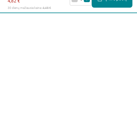
4,82 €
30 dienų mažiausia kaina: 
4,48 €
Apie mus
E. parduotuvė
Lojalumo programa
Klientų aptarnavimo centras
I-IV 9-17 val.