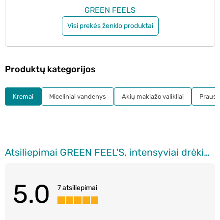
GREEN FEELS
Visi prekės ženklo produktai
Produktų kategorijos
Kremai
Miceliniai vandenys
Akių makiažo valikliai
Prausikl
Atsiliepimai GREEN FEEL'S, intensyviai drėkinantis veido kremas normaliai ir sausai odai, 50 ml
5.0
7 atsiliepimai