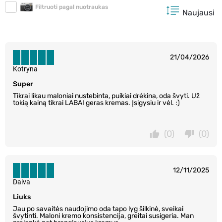
Filtruoti pagal nuotraukas
Naujausi
21/04/2026
Kotryna
Super
Tikrai likau maloniai nustebinta, puikiai drėkina, oda švyti. Už
tokią kainą tikrai LABAI geras kremas. Įsigysiu ir vėl. :)
(0)
(0)
12/11/2025
Daiva
Liuks
Jau po savaitės naudojimo oda tapo lyg šilkinė, sveikai
švytinti. Maloni kremo konsistencija, greitai susigeria. Man