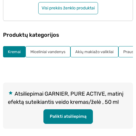
Visi prekės ženklo produktai
Produktų kategorijos
Kremai
Miceliniai vandenys
Akių makiažo valikliai
Prausikl
Atsiliepimai GARNIER, PURE ACTIVE, matinį
efektą suteikiantis veido kremas/želė , 50 ml
Palikti atsiliepimą