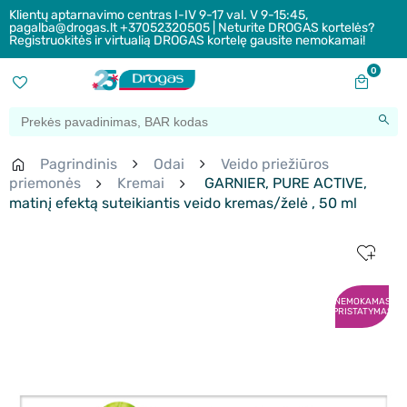
Klientų aptarnavimo centras I-IV 9-17 val. V 9-15:45,
pagalba@drogas.lt +37052320505 | Neturite DROGAS kortelės?
Registruokitės ir virtualią DROGAS kortelę gausite nemokamai!
0
Pagrindinis
Odai
Veido priežiūros
priemonės
Kremai
GARNIER, PURE ACTIVE,
matinį efektą suteikiantis veido kremas/želė , 50 ml
NEMOKAMAS
PRISTATYMAS