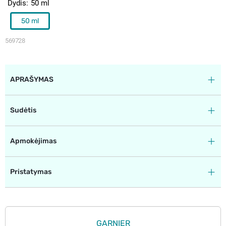
Dydis
50 ml
50 ml
569728
APRAŠYMAS
Sudėtis
Apmokėjimas
Pristatymas
GARNIER