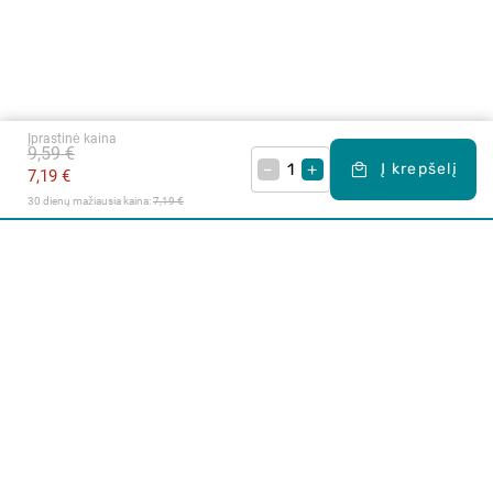
Įprastinė kaina
9,59 €
–
+
Į krepšelį
7,19 €
30 dienų mažiausia kaina: 
7,19 €
Apie mus
E. parduotuvė