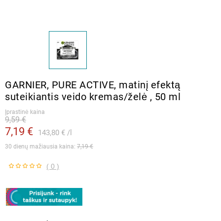
GARNIER, PURE ACTIVE, matinį efektą
suteikiantis veido kremas/želė , 50 ml
Įprastinė kaina
9,59 €
7,19 €
143,80 €
l
30 dienų mažiausia kaina: 
7,19 €
( 0 )