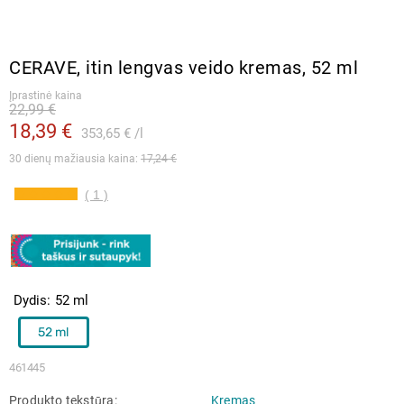
CERAVE, itin lengvas veido kremas, 52 ml
Įprastinė kaina
22,99 €
18,39 €
353,65 €
l
30 dienų mažiausia kaina: 
17,24 €
( 1 )
Dydis
52 ml
52 ml
461445
Produkto tekstūra
Kremas