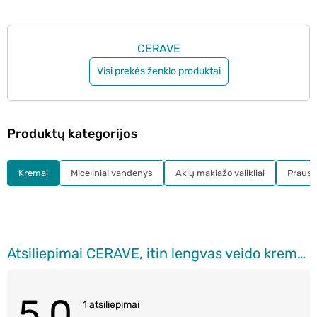
CERAVE
Visi prekės ženklo produktai
Produktų kategorijos
Kremai
Miceliniai vandenys
Akių makiažo valikliai
Prausikl
Atsiliepimai CERAVE, itin lengvas veido kremas, 52 ml
5.0
1 atsiliepimai