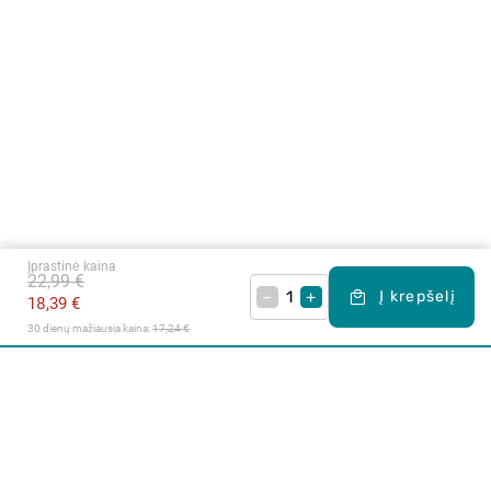
Įprastinė kaina
22,99 €
–
+
Į krepšelį
18,39 €
30 dienų mažiausia kaina: 
17,24 €