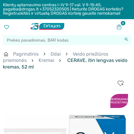
Klientų aptarnavimo centras I-IV 9-17 val. V 9-15:45,
pagalba@drogas.lt +37052320505 | Neturite DROGAS kortelės?
Registruokitės ir virtualią DROGAS kortelę gausite nemokamai!
0
Pagrindinis
Odai
Veido priežiūros
priemonės
Kremai
CERAVE, itin lengvas veido
kremas, 52 ml
NEMOKAMAS
PRISTATYMAS