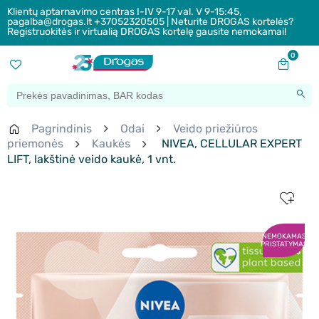
Klientų aptarnavimo centras I-IV 9-17 val. V 9-15:45,
pagalba@drogas.lt +37052320505 | Neturite DROGAS kortelės?
Registruokitės ir virtualią DROGAS kortelę gausite nemokamai!
0
Pagrindinis
Odai
Veido priežiūros
priemonės
Kaukės
NIVEA, CELLULAR EXPERT
LIFT, lakštinė veido kaukė, 1 vnt.
NEMOKAMAS
PRISTATYMAS