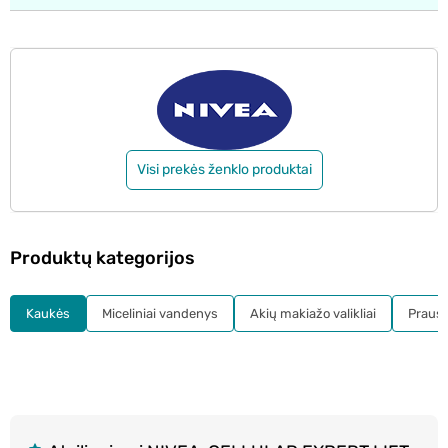
Visi prekės ženklo produktai
Produktų kategorijos
Kaukės
Miceliniai vandenys
Akių makiažo valikliai
Prausikl