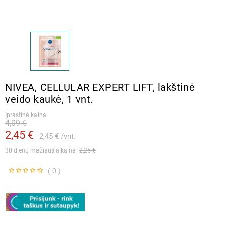
NIVEA, CELLULAR EXPERT LIFT, lakštinė
veido kaukė, 1 vnt.
Įprastinė kaina
4,09 €
2,45 €
2,45 €
vnt.
30 dienų mažiausia kaina: 
2,25 €
( 0 )