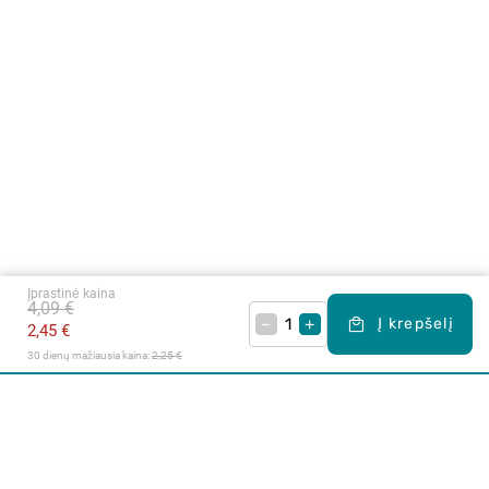
Įprastinė kaina
4,09 €
–
+
Į krepšelį
2,45 €
30 dienų mažiausia kaina: 
2,25 €