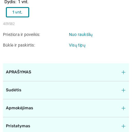
Dydis
1 vnt.
1 vnt.
409582
Priežiūra ir poveikis
Nuo raukšlių
Būklė ir paskirtis
Visų tipų
APRAŠYMAS
Sudėtis
Apmokėjimas
Pristatymas