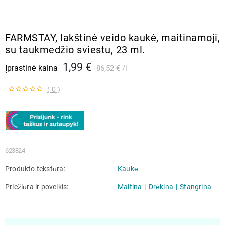
FARMSTAY, lakštinė veido kaukė, maitinamoji,
su taukmedžio sviestu, 23 ml.
1,99 €
Įprastinė kaina
86,52 €
l
( 0 )
623824
Produkto tekstūra
Kaukė
Priežiūra ir poveikis
Maitina
Drėkina
Stangrina