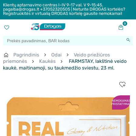
Klientų aptarnavimo centras I-IV 9-17 val. V 9-15:45,
pagalba@drogas.lt +37052320505 | Neturite DROGAS kortelės?
Registruokitės ir virtualią DROGAS kortelę gausite nemokamai!
0
Pagrindinis
Odai
Veido priežiūros
priemonės
Kaukės
FARMSTAY, lakštinė veido
kaukė, maitinamoji, su taukmedžio sviestu, 23 ml.
NEMOKAMAS
PRISTATYMAS