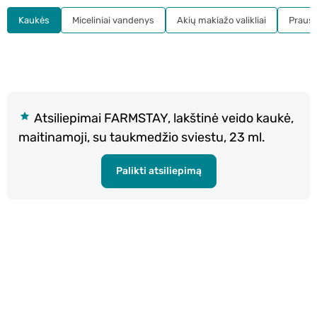
Kaukės
Miceliniai vandenys
Akių makiažo valikliai
Prausikl
Atsiliepimai FARMSTAY, lakštinė veido kaukė,
maitinamoji, su taukmedžio sviestu, 23 ml.
Palikti atsiliepimą