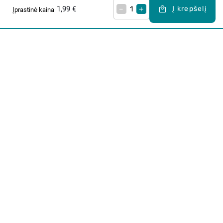
1,99 €
–
+
Į krepšelį
Įprastinė kaina
Apie mus
E. parduotuvė
Lojalumo programa
Klientų aptarnavimo centras
I-IV 9-17 val.