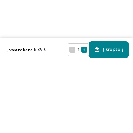
6,89 €
–
+
Į krepšelį
Įprastinė kaina
Apie mus
E. parduotuvė