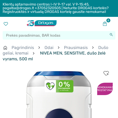
Klientų aptarnavimo centras I-IV 9-17 val. V 9-15:45,
pagalba@drogas.lt +37052320505 | Neturite DROGAS kortelės?
Registruokitės ir virtualią DROGAS kortelę gausite nemokamai!
0
Pagrindinis
Odai
Prausimasis
Dušo
geliai, kremai
NIVEA MEN, SENSITIVE, dušo želė
vyrams, 500 ml
NEMOKAMAS
PRISTATYMAS