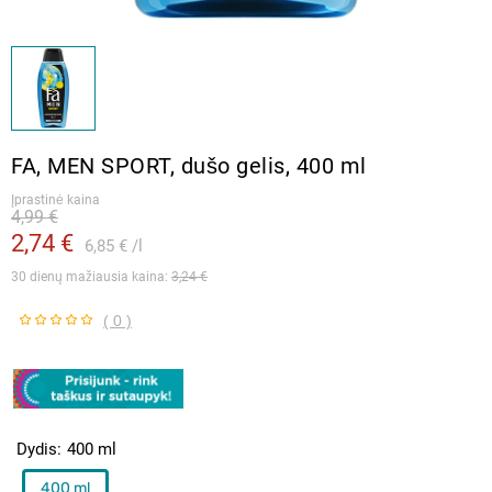
FA, MEN SPORT, dušo gelis, 400 ml
Įprastinė kaina
4,99 €
2,74 €
6,85 €
l
30 dienų mažiausia kaina: 
3,24 €
( 0 )
Dydis
400 ml
400 ml