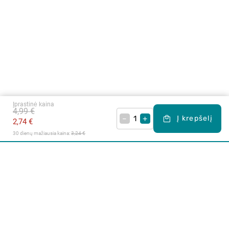
Įprastinė kaina
4,99 €
–
+
Į krepšelį
2,74 €
30 dienų mažiausia kaina: 
3,24 €