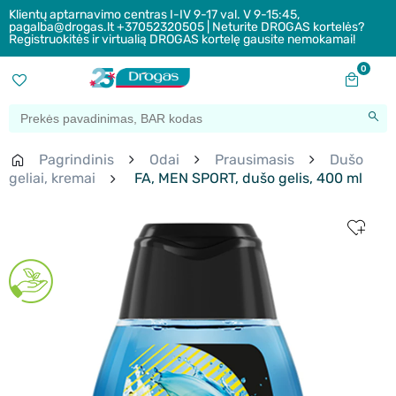
Klientų aptarnavimo centras I-IV 9-17 val. V 9-15:45,
pagalba@drogas.lt +37052320505 | Neturite DROGAS kortelės?
Registruokitės ir virtualią DROGAS kortelę gausite nemokamai!
0
Pagrindinis
Odai
Prausimasis
Dušo
geliai, kremai
FA, MEN SPORT, dušo gelis, 400 ml