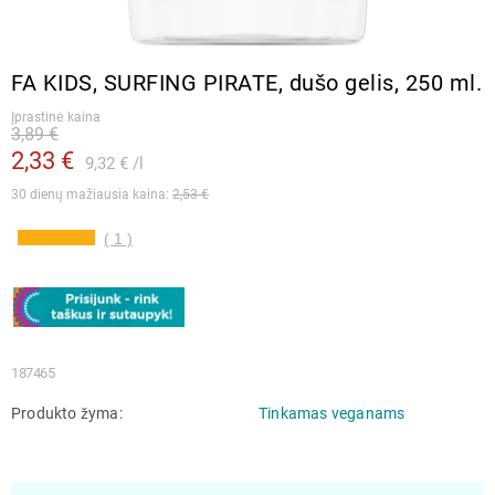
FA KIDS, SURFING PIRATE, dušo gelis, 250 ml.
Įprastinė kaina
3,89 €
2,33 €
9,32 €
l
30 dienų mažiausia kaina: 
2,53 €
( 1 )
187465
Produkto žyma
Tinkamas veganams