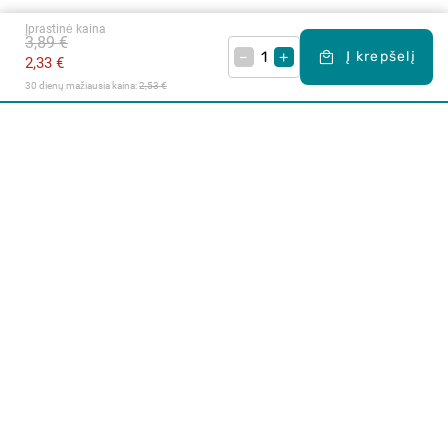
Įprastinė kaina
3,89 €
–
+
Į krepšelį
2,33 €
30 dienų mažiausia kaina: 
2,53 €
Apie mus
E. parduotuvė
Lojalumo programa