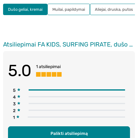
Dušo geliai, kremai
Muilai, papildymai
Aliejai, druska, putos
Atsiliepimai FA KIDS, SURFING PIRATE, dušo gelis, 250 ml.
5.0
1 atsiliepimai
5
4
3
2
1
Palikti atsiliepimą