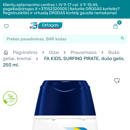
Klientų aptarnavimo centras I-IV 9-17 val. V 9-15:45,
pagalba@drogas.lt +37052320505 | Neturite DROGAS kortelės?
Registruokitės ir virtualią DROGAS kortelę gausite nemokamai!
0
Pagrindinis
Odai
Prausimasis
Dušo
geliai, kremai
FA KIDS, SURFING PIRATE, dušo gelis,
250 ml.