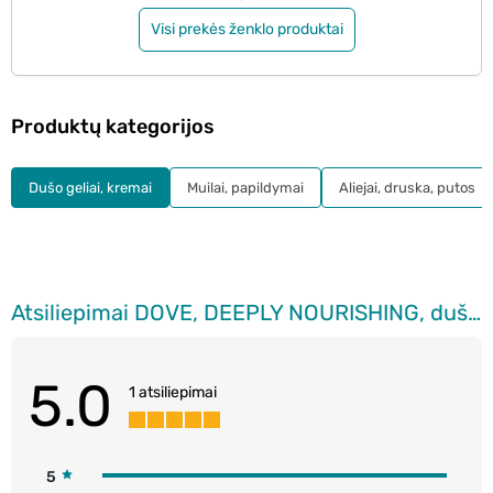
Visi prekės ženklo produktai
Produktų kategorijos
Dušo geliai, kremai
Muilai, papildymai
Aliejai, druska, putos
Atsiliepimai DOVE, DEEPLY NOURISHING, dušo želė, 400 ml
5.0
1 atsiliepimai
5