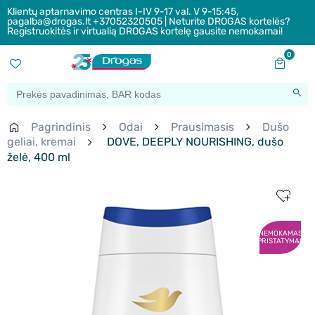
Klientų aptarnavimo centras I-IV 9-17 val. V 9-15:45,
pagalba@drogas.lt +37052320505 | Neturite DROGAS kortelės?
Registruokitės ir virtualią DROGAS kortelę gausite nemokamai!
0
Pagrindinis
Odai
Prausimasis
Dušo
geliai, kremai
DOVE, DEEPLY NOURISHING, dušo
želė, 400 ml
NEMOKAMAS
PRISTATYMAS