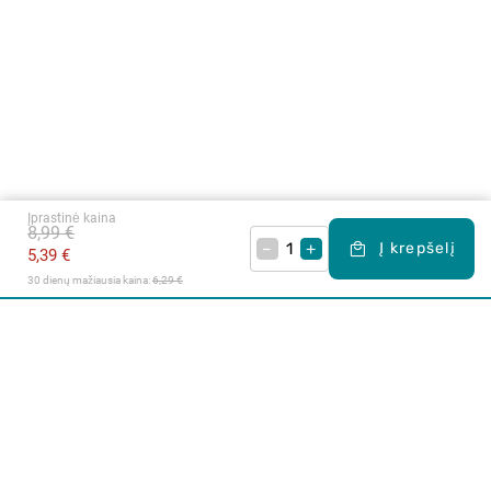
Įprastinė kaina
8,99 €
–
+
Į krepšelį
5,39 €
30 dienų mažiausia kaina: 
6,29 €