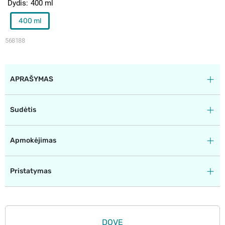
Dydis
400 ml
400 ml
568188
APRAŠYMAS
Sudėtis
Apmokėjimas
Pristatymas
DOVE