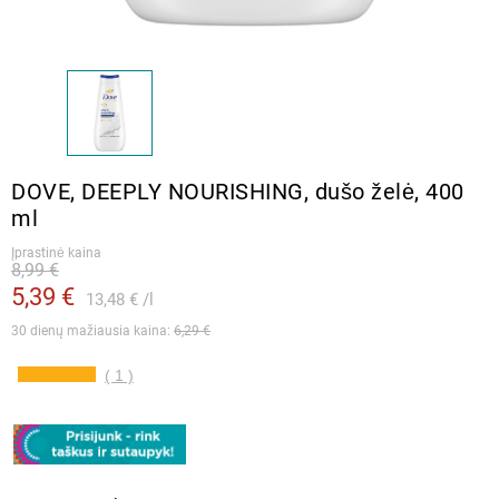
DOVE, DEEPLY NOURISHING, dušo želė, 400
ml
Įprastinė kaina
8,99 €
5,39 €
13,48 €
l
30 dienų mažiausia kaina: 
6,29 €
( 1 )