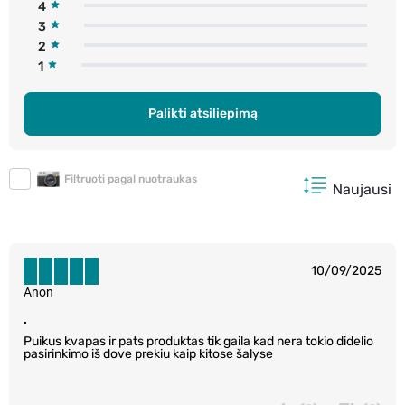
4
3
2
1
Palikti atsiliepimą
Filtruoti pagal nuotraukas
Naujausi
10/09/2025
Anon
.
Puikus kvapas ir pats produktas tik gaila kad nera tokio didelio
pasirinkimo iš dove prekiu kaip kitose šalyse