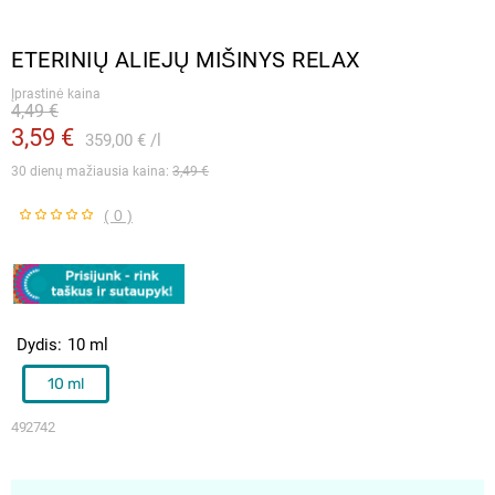
ETERINIŲ ALIEJŲ MIŠINYS RELAX
Įprastinė kaina
4,49 €
3,59 €
359,00 €
l
30 dienų mažiausia kaina: 
3,49 €
( 0 )
Dydis
10 ml
10 ml
492742