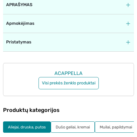
APRAŠYMAS
Apmokėjimas
Pristatymas
ACAPPELLA
Visi prekės ženklo produktai
Produktų kategorijos
Aliejai, druska, putos
Dušo geliai, kremai
Muilai, papildymai