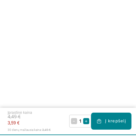
Įprastinė kaina
4,49 €
–
+
Į krepšelį
3,59 €
30 dienų mažiausia kaina: 
3,49 €