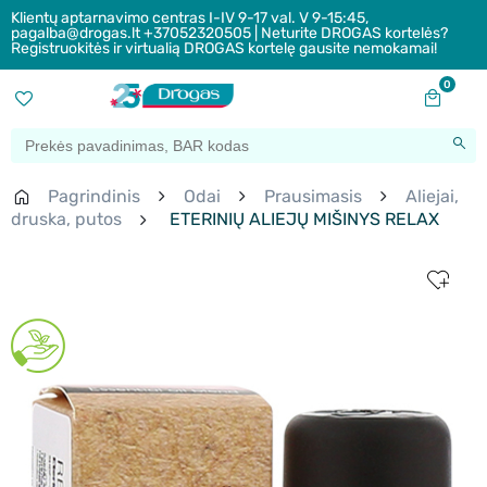
Klientų aptarnavimo centras I-IV 9-17 val. V 9-15:45,
pagalba@drogas.lt +37052320505 | Neturite DROGAS kortelės?
Registruokitės ir virtualią DROGAS kortelę gausite nemokamai!
0
Pagrindinis
Odai
Prausimasis
Aliejai,
druska, putos
ETERINIŲ ALIEJŲ MIŠINYS RELAX