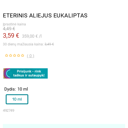
ETERINIS ALIEJUS EUKALIPTAS
Įprastinė kaina
4,49 €
3,59 €
359,00 €
l
30 dienų mažiausia kaina: 
3,49 €
( 0 )
Dydis
10 ml
10 ml
492749