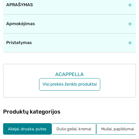
APRAŠYMAS
Apmokėjimas
Pristatymas
ACAPPELLA
Visi prekės ženklo produktai
Produktų kategorijos
Aliejai, druska, putos
Dušo geliai, kremai
Muilai, papildymai