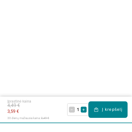
Įprastinė kaina
4,49 €
–
+
Į krepšelį
3,59 €
30 dienų mažiausia kaina: 
3,49 €