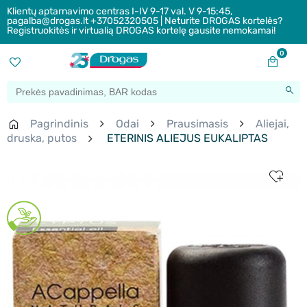
Klientų aptarnavimo centras I-IV 9-17 val. V 9-15:45,
pagalba@drogas.lt +37052320505 | Neturite DROGAS kortelės?
Registruokitės ir virtualią DROGAS kortelę gausite nemokamai!
0
Pagrindinis
Odai
Prausimasis
Aliejai,
druska, putos
ETERINIS ALIEJUS EUKALIPTAS