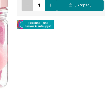
–
+
Į krepšelį