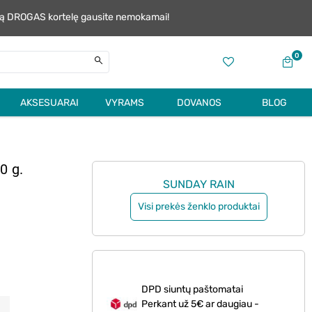
alią DROGAS kortelę gausite nemokamai!
0
AKSESUARAI
VYRAMS
DOVANOS
BLOG
50 g.
SUNDAY RAIN
Visi prekės ženklo produktai
DPD siuntų paštomatai
Perkant už 5€ ar daugiau -