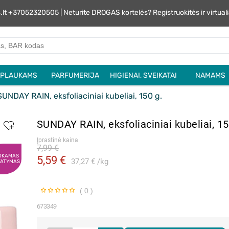
s.lt +37052320505 | Neturite DROGAS kortelės? Registruokitės ir virtu
PLAUKAMS
PARFUMERIJA
HIGIENAI, SVEIKATAI
NAMAMS
UNDAY RAIN, eksfoliaciniai kubeliai, 150 g.
SUNDAY RAIN, eksfoliaciniai kubeliai, 1
Įprastinė kaina
7,99 €
OKAMAS
5,59 €
37,27 €
kg
TATYMAS
( 0 )
673349