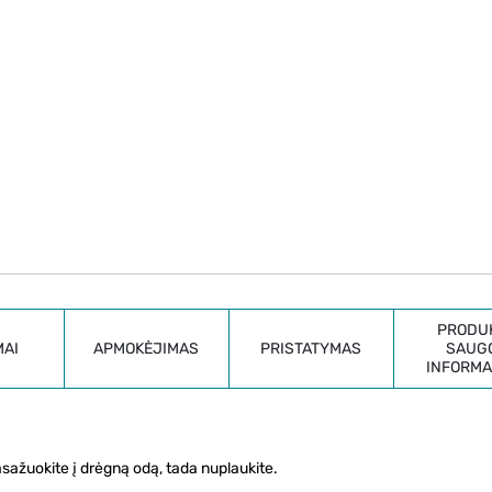
PRODU
MAI
APMOKĖJIMAS
PRISTATYMAS
SAUG
INFORMA
sažuokite į drėgną odą, tada nuplaukite.