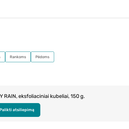
s
Rankoms
Pėdoms
RAIN, eksfoliaciniai kubeliai, 150 g.
Palikti atsiliepimą