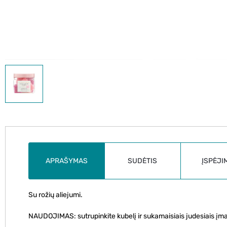
APRAŠYMAS
SUDĖTIS
ĮSPĖJI
Su rožių aliejumi.
NAUDOJIMAS: sutrupinkite kubelį ir sukamaisiais judesiais įma