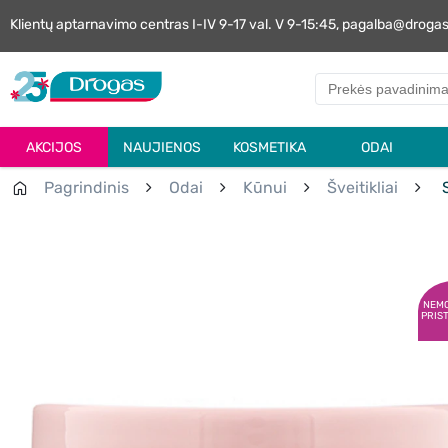
Klientų aptarnavimo centras I-IV 9-17 val. V 9-15:45, pagalba@droga
AKCIJOS
NAUJIENOS
KOSMETIKA
ODAI
Pagrindinis
Odai
Kūnui
Šveitikliai
S
NEM
PRIS