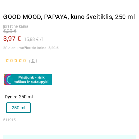
GOOD MOOD, PAPAYA, kūno šveitiklis, 250 ml
Įprastinė kaina
5,29 €
3,97 €
15,88 €
l
30 dienų mažiausia kaina: 
5,29 €
( 0 )
Dydis
250 ml
250 ml
511915