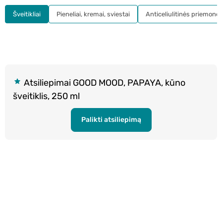
Šveitikliai
Pieneliai, kremai, sviestai
Anticeliulitinės priemonė
Atsiliepimai GOOD MOOD, PAPAYA, kūno
šveitiklis, 250 ml
Palikti atsiliepimą