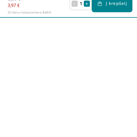
–
+
Į krepšelį
3,97 €
30 dienų mažiausia kaina: 
5,29 €
Apie mus
E. parduotuvė
Lojalumo programa
Klientų aptarnavimo centras
I-IV 9-17 val.