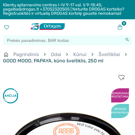
Klientų aptarnavimo centras I-IV 9-17 val. V 9-15:45,
pagalba@drogas.lt +37052320505 | Neturite DROGAS kortelės?
Registruokitės ir virtualią DROGAS kortelę gausite nemokamai!
0
Pagrindinis
Odai
Kūnui
Šveitikliai
GOOD MOOD, PAPAYA, kūno šveitiklis, 250 ml
NEMOKAMAS
PRISTATYMAS
DROGAS
rekomenduoja