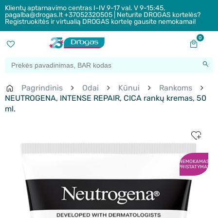
Klientų aptarnavimo centras I-IV 9-17 val. V 9-15:45,
pagalba@drogas.lt +37052320505 | Neturite DROGAS kortelės?
Registruokitės ir virtualią DROGAS kortelę gausite nemokamai!
0
Pagrindinis
Odai
Kūnui
Rankoms
NEUTROGENA, INTENSE REPAIR, CICA rankų kremas, 50
ml.
NEMOKAMAS
PRISTATYMAS