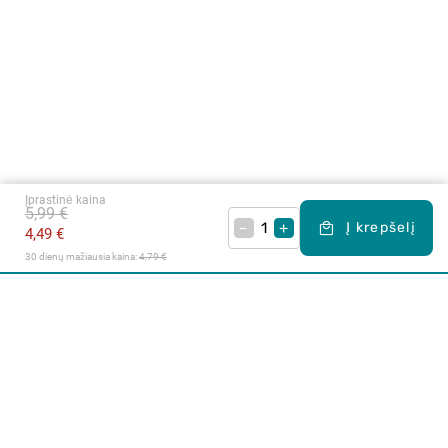
Įprastinė kaina
5,99 €
–
+
Į krepšelį
4,49 €
30 dienų mažiausia kaina: 
4,79 €