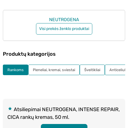
NEUTROGENA
Visi prekės ženklo produktai
Produktų kategorijos
Rankoms
Pieneliai, kremai, sviestai
Šveitikliai
Anticeliul
Atsiliepimai NEUTROGENA, INTENSE REPAIR,
CICA rankų kremas, 50 ml.