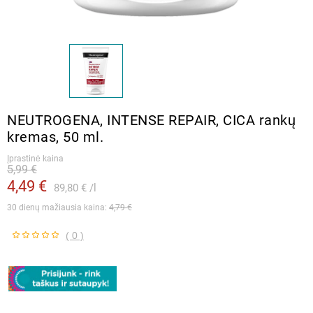
NEUTROGENA, INTENSE REPAIR, CICA rankų
kremas, 50 ml.
Įprastinė kaina
5,99 €
4,49 €
89,80 €
l
30 dienų mažiausia kaina: 
4,79 €
( 0 )