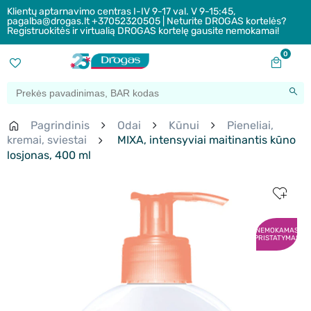
Klientų aptarnavimo centras I-IV 9-17 val. V 9-15:45,
pagalba@drogas.lt +37052320505 | Neturite DROGAS kortelės?
Registruokitės ir virtualią DROGAS kortelę gausite nemokamai!
0
Pagrindinis
Odai
Kūnui
Pieneliai,
kremai, sviestai
MIXA, intensyviai maitinantis kūno
losjonas, 400 ml
NEMOKAMAS
PRISTATYMAS