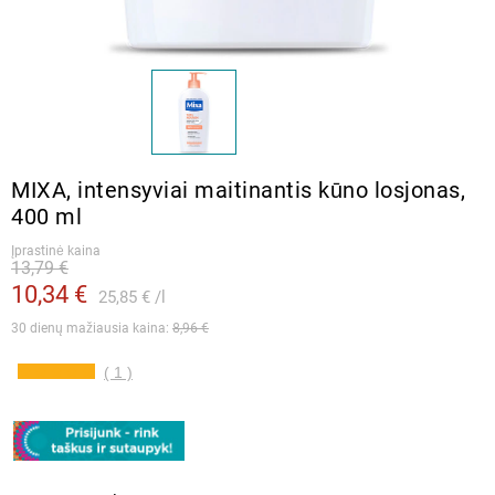
MIXA, intensyviai maitinantis kūno losjonas,
400 ml
Įprastinė kaina
13,79 €
10,34 €
25,85 €
l
30 dienų mažiausia kaina: 
8,96 €
( 1 )