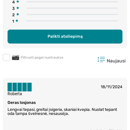
4
3
2
1
Palikti atsiliepimą
Filtruoti pagal nuotraukas
Naujausi
18/11/2024
Roberta
Geras losjonas
Lengvai tepasi, greitai įsigeria, skaniai kvepia. Nuolat tepant
oda tampa švelnesnė, nesausėja.