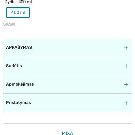
Dydis
400 ml
400 ml
546390
APRAŠYMAS
Sudėtis
Apmokėjimas
Pristatymas
MIXA