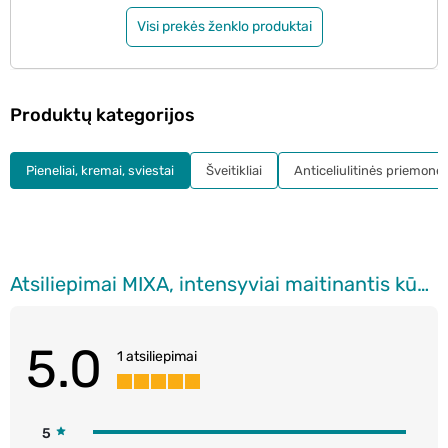
Visi prekės ženklo produktai
Produktų kategorijos
Pieneliai, kremai, sviestai
Šveitikliai
Anticeliulitinės priemonė
Atsiliepimai MIXA, intensyviai maitinantis kūno losjonas, 400 ml
5.0
1 atsiliepimai
5