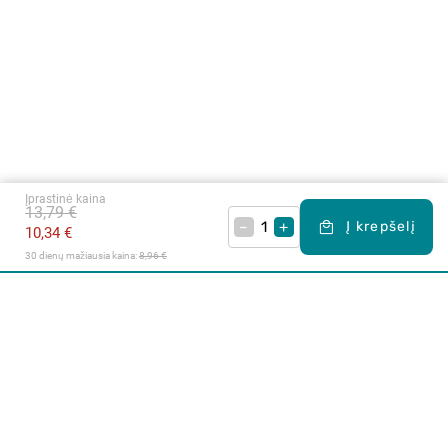
Įprastinė kaina
13,79 €
–
+
Į krepšelį
10,34 €
30 dienų mažiausia kaina: 
8,96 €