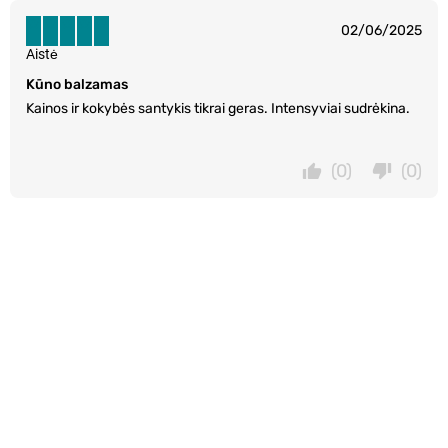
02/06/2025
Aistė
Kūno balzamas
Kainos ir kokybės santykis tikrai geras. Intensyviai sudrėkina.
(0)
(0)