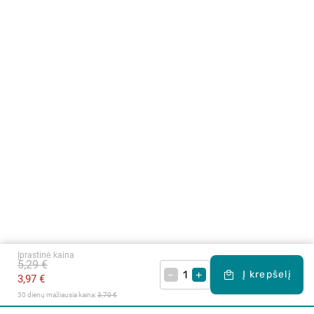
Įprastinė kaina
5,29 €
–
+
Į krepšelį
3,97 €
30 dienų mažiausia kaina: 
3,70 €