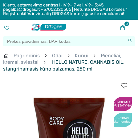
Klientų aptarnavimo centras I-IV 9-17 val. V 9-15:45,
pagalba@drogas.lt +37052320505 | Neturite DROGAS kortelės?
Registruokitės ir virtualią DROGAS kortelę gausite nemokamai!
0
Pagrindinis
Odai
Kūnui
Pieneliai,
kremai, sviestai
HELLO NATURE, CANNABIS OIL,
stangrinamasis kūno balzamas, 250 ml
NEMOKAMAS
PRISTATYMAS
DROGAS
rekomenduoja