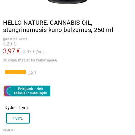
HELLO NATURE, CANNABIS OIL,
stangrinamasis kūno balzamas, 250 ml
Įprastinė kaina
5,29 €
3,97 €
3,97 €
vnt.
30 dienų mažiausia kaina: 
3,70 €
( 2 )
Dydis
1 vnt.
1 vnt.
364691