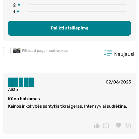
2
1
Palikti atsiliepimą
Filtruoti pagal nuotraukas
Naujausi
02/06/2025
Aistė
Kūno balzamas
Kainos ir kokybės santykis tikrai geras. Intensyviai sudrėkina.
(0)
(0)