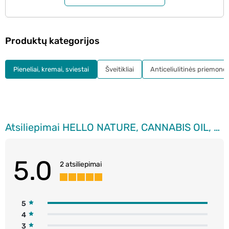
Produktų kategorijos
Pieneliai, kremai, sviestai
Šveitikliai
Anticeliulitinės priemonė
Atsiliepimai HELLO NATURE, CANNABIS OIL, stangrinamasis kūno balzamas, 250 ml
5.0
2 atsiliepimai
5
4
3