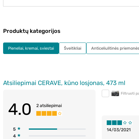
Produktų kategorijos
Pieneliai, kremai, sviestai
Šveitikliai
Anticeliulitinės priemonė
Atsiliepimai CERAVE, kūno losjonas, 473 ml
Filtruoti 
4.0
2 atsiliepimai
5
14/03/2021
4