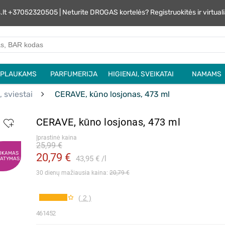
s.lt +37052320505 | Neturite DROGAS kortelės? Registruokitės ir virtu
PLAUKAMS
PARFUMERIJA
HIGIENAI, SVEIKATAI
NAMAMS
, sviestai
CERAVE, kūno losjonas, 473 ml
CERAVE, kūno losjonas, 473 ml
Įprastinė kaina
25,99 €
OKAMAS
20,79 €
43,95 €
l
TATYMAS
30 dienų mažiausia kaina: 
20,79 €
( 2 )
461452