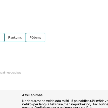
s
Rankoms
Pėdoms
pagal nuotraukas
Atsiliepimas
Neriebus,mano veido oda mišri-iš po nakties užkimšdavo
netiko-per lengva tekstūra,man nepridrėkino,. Tad būtin
vasarą. Greitai susigeria,nelimpa, gera sudėtis.