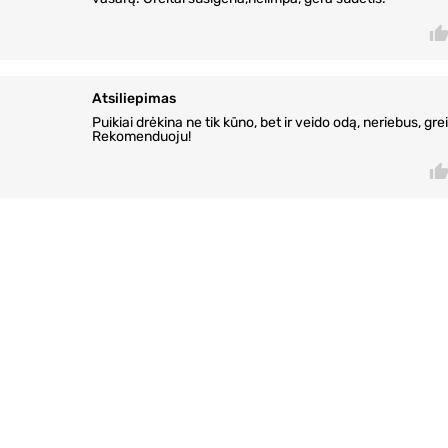
Atsiliepimas
Puikiai drėkina ne tik kūno, bet ir veido odą, neriebus, greit
Rekomenduoju!