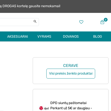
alią DROGAS kortelę gausite nemokamai!
0
AKSESUARAI
VYRAMS
DOVANOS
BLOG
CERAVE
Visi prekės ženklo produktai
DPD siuntų paštomatai
Perkant už 5€ ar daugiau -