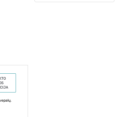
KTO
OS
CIJA
kvepalų.