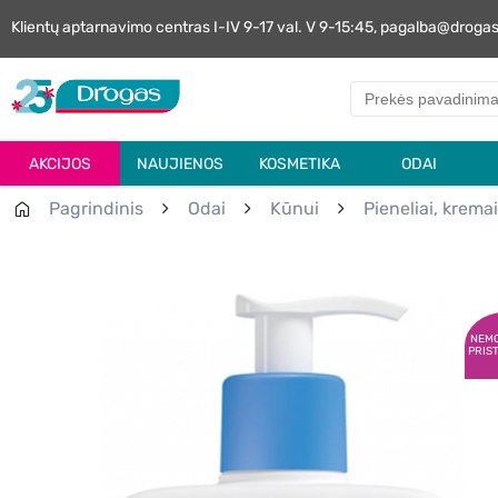
Klientų aptarnavimo centras I-IV 9-17 val. V 9-15:45, pagalba@droga
AKCIJOS
NAUJIENOS
KOSMETIKA
ODAI
Pagrindinis
Odai
Kūnui
Pieneliai, kremai
NEM
PRIS