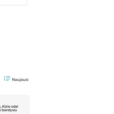
Naujausi
,.Kūno odai
ai bandysiu