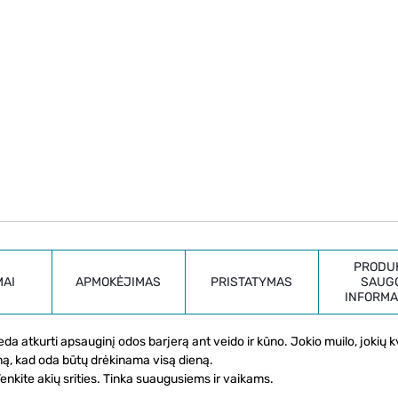
PRODU
MAI
APMOKĖJIMAS
PRISTATYMAS
SAUG
INFORMA
deda atkurti apsauginį odos barjerą ant veido ir kūno. Jokio muilo, jokių 
imą, kad oda būtų drėkinama visą dieną.
nkite akių srities. Tinka suaugusiems ir vaikams.