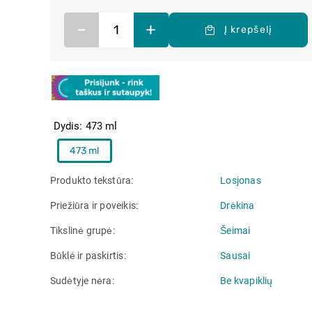
–
+
Į krepšelį
Dydis
473 ml
473 ml
Produkto tekstūra
Losjonas
Priežiūra ir poveikis
Drėkina
Tikslinė grupė
Šeimai
Būklė ir paskirtis
Sausai
Sudėtyje nėra
Be kvapiklių