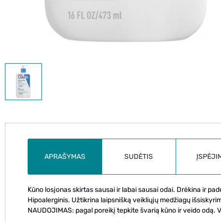
APRAŠYMAS
SUDĖTIS
ĮSPĖJI
Kūno losjonas skirtas sausai ir labai sausai odai. Drėkina ir pa
Hipoalerginis. Užtikrina laipsnišką veikliųjų medžiagų išsiskyr
NAUDOJIMAS: pagal poreikį tepkite švarią kūno ir veido odą. Ve