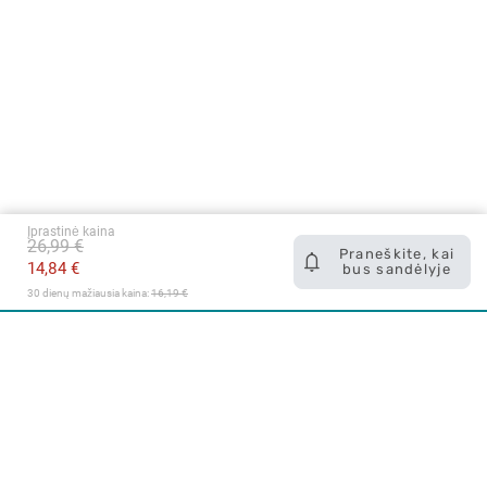
Įprastinė kaina
26,99 €
Praneškite, kai
14,84 €
bus sandėlyje
30 dienų mažiausia kaina: 
16,19 €