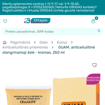
Klientų aptarnavimo centras I-IV 9-17 val. V 9-15:45,
pagalba@drogas.lt +37052320505 | Neturite DROGAS kortelės?
Registruokitės ir virtualią DROGAS kortelę gausite nemokamai!
0
Pagrindinis
Odai
Kūnui
Anticeliulitinės priemonės
GUAM, anticeliulitinė
stangrinamoji želė - kremas, 250 ml
NEMOKAMAS
PRISTATYMAS