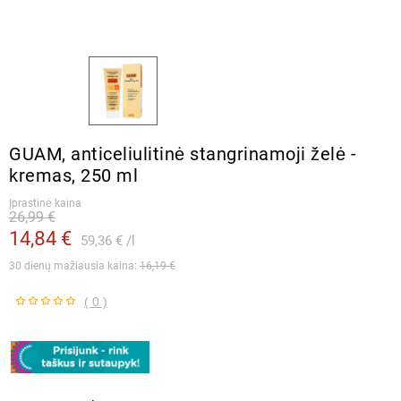
GUAM, anticeliulitinė stangrinamoji želė -
kremas, 250 ml
Įprastinė kaina
26,99 €
14,84 €
59,36 €
l
30 dienų mažiausia kaina: 
16,19 €
( 0 )