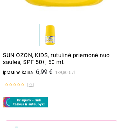
SUN OZON, KIDS, rutulinė priemonė nuo
saulės, SPF 50+, 50 ml.
6,99 €
Įprastinė kaina
139,80 €
l
( 0 )