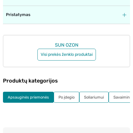
Pristatymas
SUN OZON
Visi prekės ženklo produktai
Produktų kategorijos
Apsauginės priemonės
Po įdegio
Soliariumui
Savaiminia