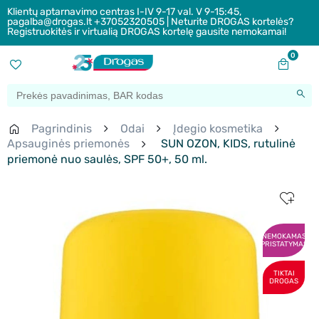
Klientų aptarnavimo centras I-IV 9-17 val. V 9-15:45,
pagalba@drogas.lt +37052320505 | Neturite DROGAS kortelės?
Registruokitės ir virtualią DROGAS kortelę gausite nemokamai!
0
Pagrindinis
Odai
Įdegio kosmetika
Apsauginės priemonės
SUN OZON, KIDS, rutulinė
priemonė nuo saulės, SPF 50+, 50 ml.
NEMOKAMAS
PRISTATYMAS
TIKTAI
DROGAS