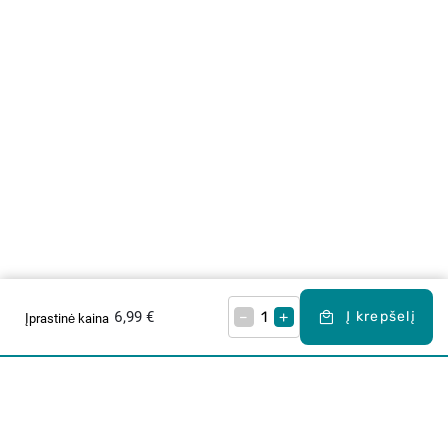
6,99 €
–
+
Į krepšelį
Įprastinė kaina