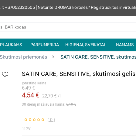
s.lt +37052320505 | Neturite DROGAS kortelės? Registruokitės ir virtu
PLAUKAMS
PARFUMERIJA
HIGIENAI, SVEIKATAI
NAMAMS
Skutimosi priemonės
SATIN CARE, SENSITIVE, skutimosi
SATIN CARE, SENSITIVE, skutimosi gelis
Įprastinė kaina
6,49 €
4,54 €
22,70 €
l
30 dienų mažiausia kaina: 
5,19 €
( 0 )
11781