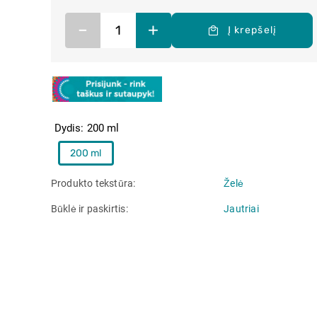
–
+
Į krepšelį
Dydis
200 ml
200 ml
Produkto tekstūra
Želė
Būklė ir paskirtis
Jautriai