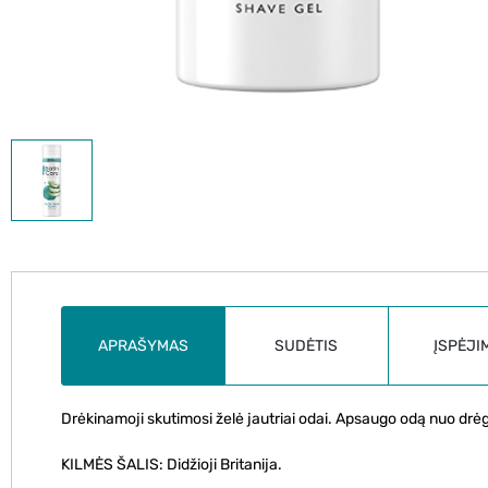
APRAŠYMAS
SUDĖTIS
ĮSPĖJI
Drėkinamoji skutimosi želė jautriai odai. Apsaugo odą nuo drėgm
KILMĖS ŠALIS: Didžioji Britanija.