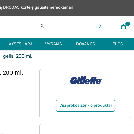
alią DROGAS kortelę gausite nemokamai!
0
AKSESUARAI
VYRAMS
DOVANOS
BLOG
 gelis, 200 ml.
, 200 ml.
Visi prekės ženklo produktai