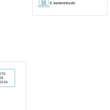
E. bankininkystė
KTO
OS
CIJA