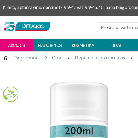
Klientų aptarnavimo centras I-IV 9-17 val. V 9-15:45, pagalba@droga
AKCIJOS
NAUJIENOS
KOSMETIKA
ODAI
Pagrindinis
Odai
Depiliacija, skutimasis