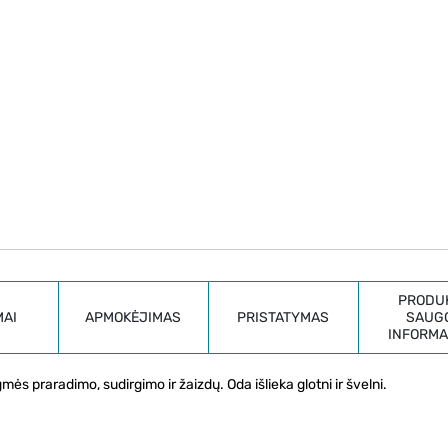
PRODU
MAI
APMOKĖJIMAS
PRISTATYMAS
SAUG
INFORMA
ės praradimo, sudirgimo ir žaizdų. Oda išlieka glotni ir švelni.