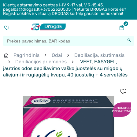
Klientų aptarnavimo centras I-IV 9-17 val. V 9-15:45,
pagalba@drogas.lt +37052320505 | Neturite DROGAS kortelės?
Registruokitės ir virtualią DROGAS kortelę gausite nemokamai!
0
Pagrindinis
Odai
Depiliacija, skutimasis
Depiliacijos priemonės
VEET, EASYGEL,
jautrios odos depiliavimo vaško juostelės su migdolų
aliejumi ir rugiagėlių kvapu, 40 juostelių + 4 servetėlės
NEMOKAMAS
PRISTATYMAS