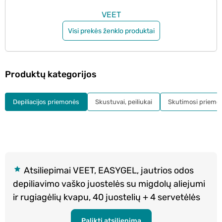
VEET
Visi prekės ženklo produktai
Produktų kategorijos
Depiliacijos priemonės
Skustuvai, peiliukai
Skutimosi priemo
Atsiliepimai VEET, EASYGEL, jautrios odos
depiliavimo vaško juostelės su migdolų aliejumi
ir rugiagėlių kvapu, 40 juostelių + 4 servetėlės
Palikti atsiliepimą