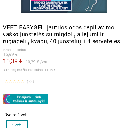
VEET, EASYGEL, jautrios odos depiliavimo
vaško juostelės su migdolų aliejumi ir
rugiagėlių kvapu, 40 juostelių + 4 servetėlės
Įprastinė kaina
15,99 €
10,39 €
10,39 €
vnt.
30 dienų mažiausia kaina: 
11,19 €
( 0 )
Dydis
1 vnt.
1 vnt.