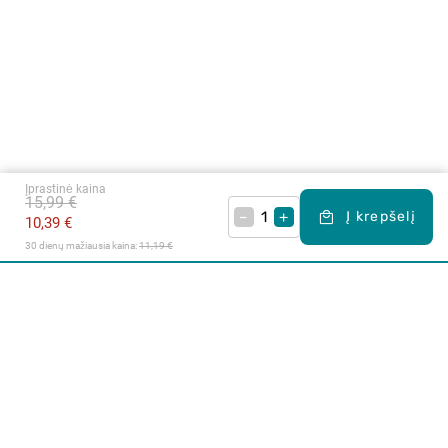
Įprastinė kaina
15,99 €
–
+
Į krepšelį
10,39 €
30 dienų mažiausia kaina: 
11,19 €
Apie mus