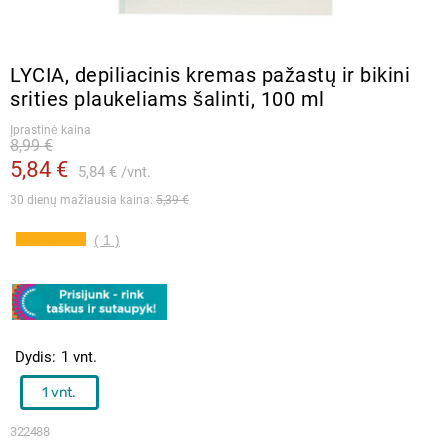
LYCIA, depiliacinis kremas pažastų ir bikini
srities plaukeliams šalinti, 100 ml
Įprastinė kaina
8,99 €
5,84 €
5,84 €
vnt.
30 dienų mažiausia kaina: 
5,39 €
( 1 )
Dydis
1 vnt.
1 vnt.
322488