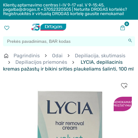
Klientų aptarnavimo centras I-IV 9-17 val. V 9-15:45,
pagalba@drogas.lt +37052320505 | Neturite DROGAS kortelės?
Registruokitės ir virtualią DROGAS kortelę gausite nemokamai!
0
Pagrindinis
Odai
Depiliacija, skutimasis
Depiliacijos priemonės
LYCIA, depiliacinis
kremas pažastų ir bikini srities plaukeliams šalinti, 100 ml
NEMOKAMAS
PRISTATYMAS