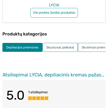
LYCIA
Visi prekės ženklo produktai
Produktų kategorijos
Depiliacijos priemonės
Skustuvai, peiliukai
Skutimosi priemo
Atsiliepimai LYCIA, depiliacinis kremas pažastų ir bikini srities plaukeliams šalinti, 100 ml
5.0
1 atsiliepimai