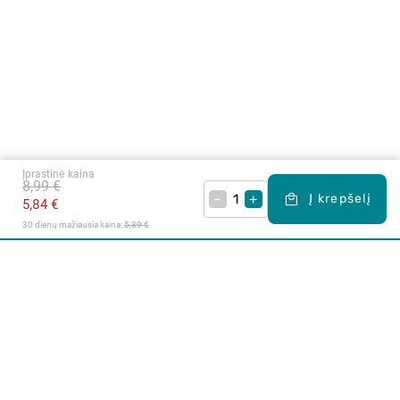
Įprastinė kaina
8,99 €
–
+
Į krepšelį
5,84 €
30 dienų mažiausia kaina: 
5,39 €