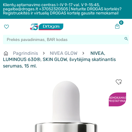
Klientų aptarnavimo centras I-IV 9-17 val. V 9-15:45,
pagalba@drogas.lt +37052320505 | Neturite DROGAS kortelės?
Registruokitės ir virtualią DROGAS kortelę gausite nemokamai!
0
Pagrindinis
NIVEA GLOW
NIVEA,
LUMINOUS 630®, SKIN GLOW, švytėjimą skatinantis
serumas, 15 ml.
NEMOKAMAS
PRISTATYMAS