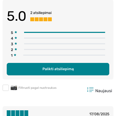
5.0
2 atsiliepimai
5
4
3
2
1
Palikti atsiliepimą
Filtruoti pagal nuotraukas
Naujausi
17/08/2025