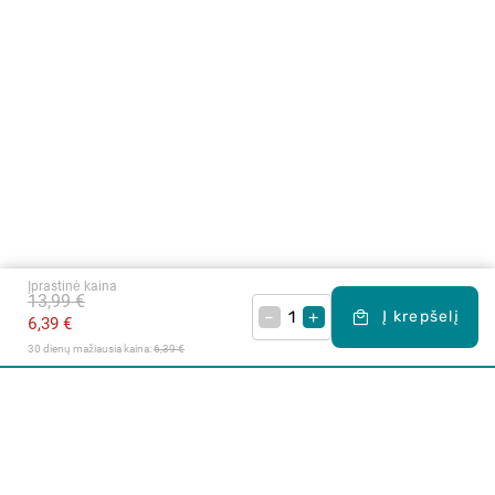
Įprastinė kaina
13,99 €
–
+
Į krepšelį
6,39 €
30 dienų mažiausia kaina: 
6,39 €