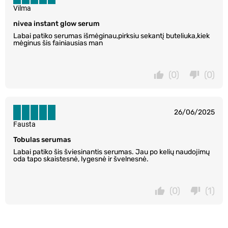
Vilma
nivea instant glow serum
Labai patiko serumas išmėginau,pirksiu sekantį buteliuka,kiek
mėginus šis fainiausias man
(0)
(0)
26/06/2025
Fausta
Tobulas serumas
Labai patiko šis šviesinantis serumas. Jau po kelių naudojimų
oda tapo skaistesnė, lygesnė ir švelnesnė.
(0)
(1)