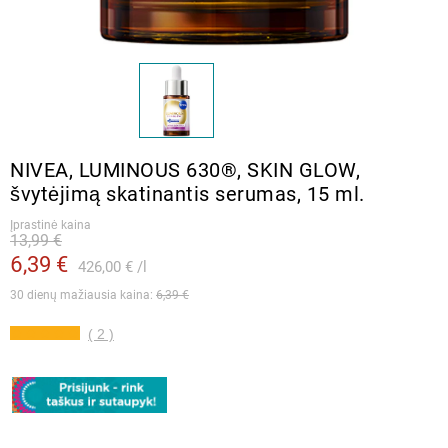
NIVEA, LUMINOUS 630®, SKIN GLOW,
švytėjimą skatinantis serumas, 15 ml.
Įprastinė kaina
13,99 €
6,39 €
426,00 €
l
30 dienų mažiausia kaina: 
6,39 €
( 2 )