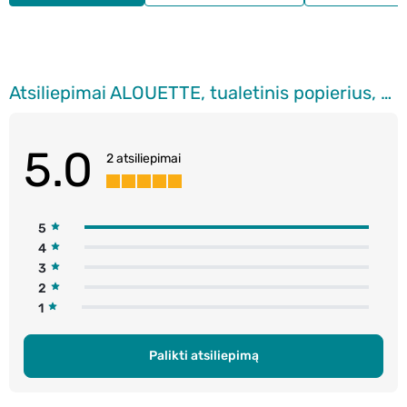
Atsiliepimai ALOUETTE, tualetinis popierius, 8 ritinėliai
5.0
2 atsiliepimai
5
4
3
2
1
Palikti atsiliepimą