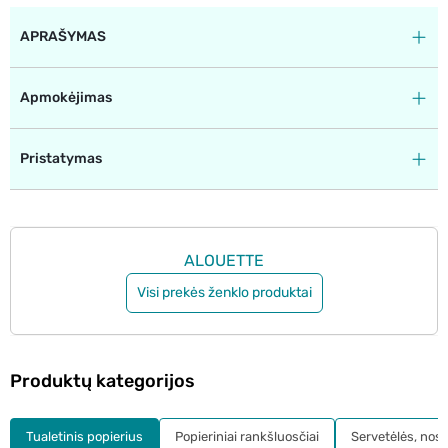
APRAŠYMAS
Apmokėjimas
Pristatymas
ALOUETTE
Visi prekės ženklo produktai
Produktų kategorijos
Tualetinis popierius
Popieriniai rankšluosčiai
Servetėlės, nosi