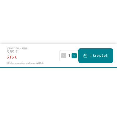
Įprastinė kaina
8,59 €
–
+
Į krepšelį
5,15 €
30 dienų mažiausia kaina: 
6,01 €
Apie mus