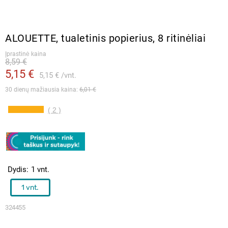
ALOUETTE, tualetinis popierius, 8 ritinėliai
Įprastinė kaina
8,59 €
5,15 €
5,15 €
vnt.
30 dienų mažiausia kaina: 
6,01 €
( 2 )
Dydis
1 vnt.
1 vnt.
324455