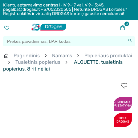
Klientų aptarnavimo centras I-IV 9-17 val. V 9-15:45,
pagalba@drogas.lt +37052320505 | Neturite DROGAS kortelės?
Registruokitės ir virtualią DROGAS kortelę gausite nemokamai!
0
Pagrindinis
Namams
Popieriaus produktai
Tualetinis popierius
ALOUETTE, tualetinis
popierius, 8 ritinėliai
NEMOKAMAS
PRISTATYMAS
TIKTAI
DROGAS