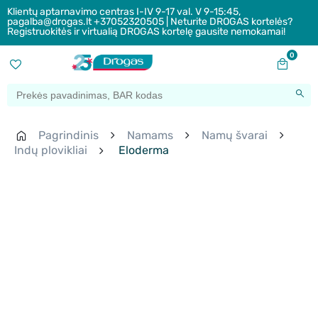
Klientų aptarnavimo centras I-IV 9-17 val. V 9-15:45,
pagalba@drogas.lt +37052320505 | Neturite DROGAS kortelės?
Registruokitės ir virtualią DROGAS kortelę gausite nemokamai!
0
Pagrindinis
Namams
Namų švarai
Indų plovikliai
Eloderma