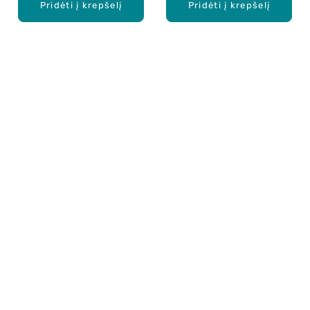
Pridėti į krepšelį
Pridėti į krepšelį
Apie mus
E. parduotuvė
Lojalumo programa