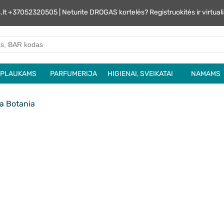
s.lt +37052320505 | Neturite DROGAS kortelės? Registruokitės ir virtu
PLAUKAMS
PARFUMERIJA
HIGIENAI, SVEIKATAI
NAMAMS
la Botania