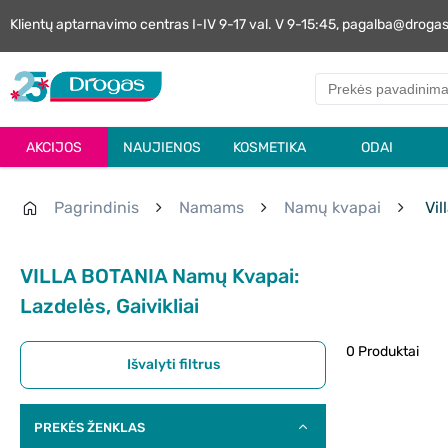
Klientų aptarnavimo centras I-IV 9-17 val. V 9-15:45, pagalba@droga
AKCIJOS
NAUJIENOS
KOSMETIKA
ODAI
Pagrindinis
Namams
Namų kvapai
Vil
VILLA BOTANIA Namų Kvapai:
Lazdelės, Gaivikliai
0 Produktai
Išvalyti filtrus
PREKĖS ŽENKLAS