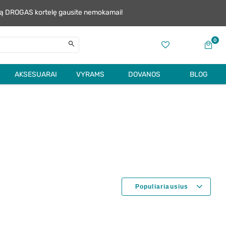
alią DROGAS kortelę gausite nemokamai!
0
AKSESUARAI
VYRAMS
DOVANOS
BLOG