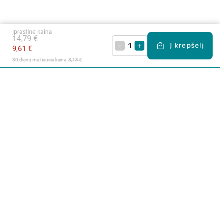
Įprastinė kaina
14,79 €
–
+
Į krepšelį
9,61 €
30 dienų mažiausia kaina: 
8,13 €
Apie mus
E. parduotuvė
Lojalumo programa