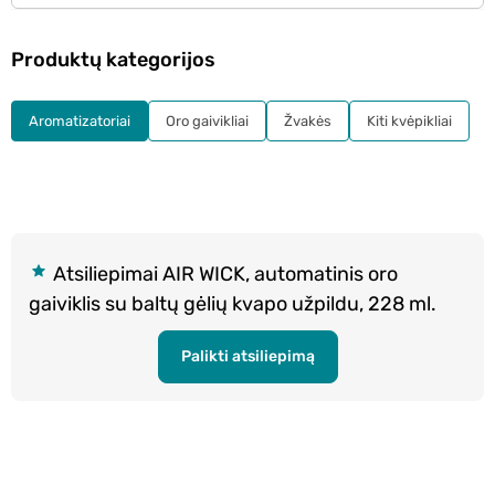
Produktų kategorijos
Aromatizatoriai
Oro gaivikliai
Žvakės
Kiti kvėpikliai
Atsiliepimai AIR WICK, automatinis oro
gaiviklis su baltų gėlių kvapo užpildu, 228 ml.
Palikti atsiliepimą