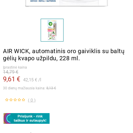
AIR WICK, automatinis oro gaiviklis su baltų
gėlių kvapo užpildu, 228 ml.
Įprastinė kaina
14,79 €
9,61 €
42,15 €
l
30 dienų mažiausia kaina: 
8,13 €
( 0 )