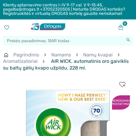
Klientų aptarnavimo centras I-IV 9-17 val. V 9-15:45,
pagalba@drogas.lt +37052320505 | Neturite DROGAS kortelės?
Registruokitės ir virtualią DROGAS kortelę gausite nemokamai!
0
Pagrindinis
Namams
Namų kvapai
Aromatizatoriai
AIR WICK, automatinis oro gaiviklis
su baltų gėlių kvapo užpildu, 228 ml.
NEMOKAMAS
PRISTATYMAS