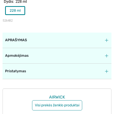
Dydis
228 ml
228 ml
526482
APRAŠYMAS
Apmokėjimas
Pristatymas
AIRWICK
Visi prekės ženklo produktai