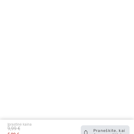
Įprastinė kaina
9,99 €
Praneškite, kai