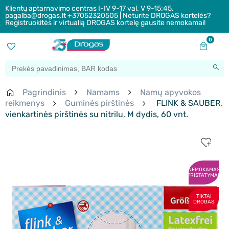
Klientų aptarnavimo centras I-IV 9-17 val. V 9-15:45,
pagalba@drogas.lt +37052320505 | Neturite DROGAS kortelės?
Registruokitės ir virtualią DROGAS kortelę gausite nemokamai!
0
Pagrindinis
Namams
Namų apyvokos
reikmenys
Guminės pirštinės
FLINK & SAUBER,
vienkartinės pirštinės su nitrilu, M dydis, 60 vnt.
NEMOKAMAS
PRISTATYMAS
TIKTAI
DROGAS