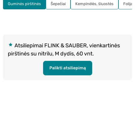
Guminės pirštinės
Šepečiai
Kempinėlės, šluostės
Folija
Atsiliepimai FLINK & SAUBER, vienkartinės
pirštinės su nitrilu, M dydis, 60 vnt.
Palikti atsiliepimą