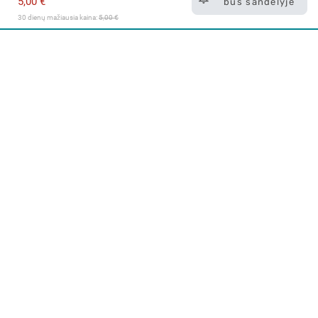
5,00 €
bus sandėlyje
30 dienų mažiausia kaina: 
5,00 €
Apie mus
E. parduotuvė
Lojalumo programa
Klientų aptarnavimo centras
I-IV 9-17 val.