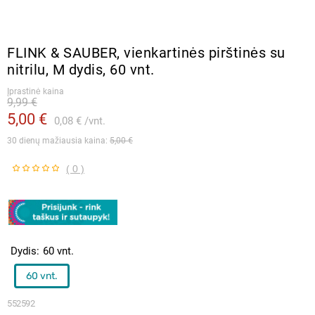
FLINK & SAUBER, vienkartinės pirštinės su
nitrilu, M dydis, 60 vnt.
Įprastinė kaina
9,99 €
5,00 €
0,08 €
vnt.
30 dienų mažiausia kaina: 
5,00 €
( 0 )
Dydis
60 vnt.
60 vnt.
552592